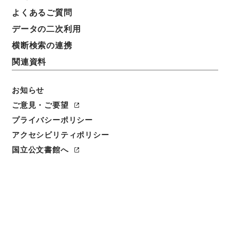
よくあるご質問
請求番号
データの二次利用
３７０－００１９
横断検索の連携
冊次
関連資料
0064
お知らせ
件名番号
0064
ご意見・ご要望
プライバシーポリシー
利用制限の区分
アクセシビリティポリシー
公開
国立公文書館へ
二次利用の可否
メタデータの利用条件: CC0