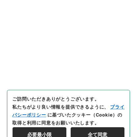
https://www.digital.archive
URIをコピー
s.go.jp/item/5397076
[件名・細目]
「
竜威秘書64
」
（
３７０－００１９-0064
）
、
国立公文書館デジタルアーカイ
引用例をコピー
ブ
、
https://www.digital.arc
hives.go.jp/item/5397076
（
参照
2026-08-07
）
ご訪問いただきありがとうございます。
私たちがより良い情報を提供できるように、
プライ
バシーポリシー
に基づいたクッキー（Cookie）の
取得と利用に同意をお願いいたします。
必要最小限
全て同意