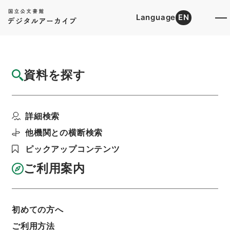
Language
EN
トップ
詳細検索[所蔵資料検索]
目録詳細
資料を探す
件名
竜威秘書64
詳細検索
階層
内閣文庫
漢書
叢書の部
竜威秘書
利用請求書印刷
他機関との横断検索
ピックアップコンテンツ
ご利用案内
基本情報
全ての情報
初めての方へ
件名
ご利用方法
竜威秘書64