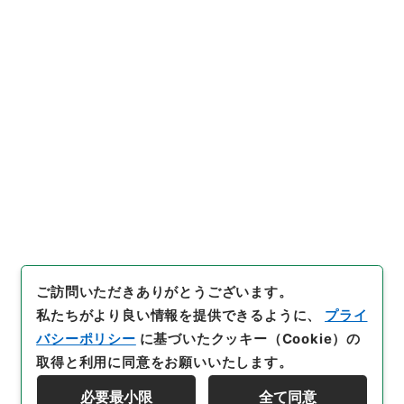
https://www.digital.archive
URIをコピー
s.go.jp/item/5397077
[件名・細目]
「
竜威秘書65
」
（
３７０－００１９-0065
）
、
国立公文書館デジタルアーカイ
引用例をコピー
ブ
、
https://www.digital.arc
hives.go.jp/item/5397077
（
参照
2026-08-07
）
ご訪問いただきありがとうございます。
私たちがより良い情報を提供できるように、
プライ
バシーポリシー
に基づいたクッキー（Cookie）の
取得と利用に同意をお願いいたします。
必要最小限
全て同意