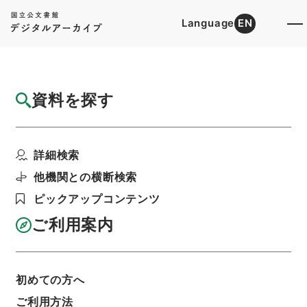
Language
EN
トップ
詳細検索[所蔵資料検索]
目録詳細
資料を探す
件名
竜威秘書65
詳細検索
階層
内閣文庫
漢書
叢書の部
竜威秘書
利用請求書印刷
他機関との横断検索
ピックアップコンテンツ
ご利用案内
基本情報
全ての情報
初めての方へ
件名
ご利用方法
竜威秘書65