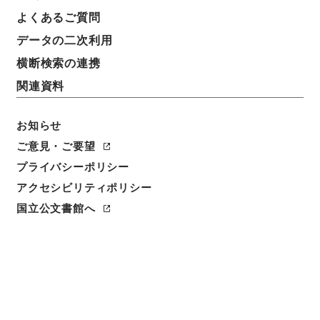
よくあるご質問
請求番号
データの二次利用
３７０－００１９
横断検索の連携
冊次
関連資料
0065
お知らせ
件名番号
0065
ご意見・ご要望
プライバシーポリシー
利用制限の区分
アクセシビリティポリシー
公開
国立公文書館へ
二次利用の可否
メタデータの利用条件: CC0