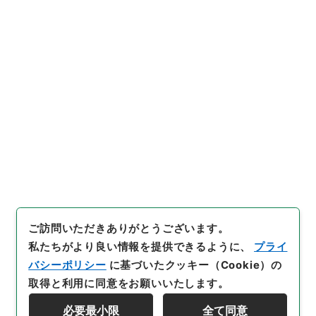
https://www.digital.archive
URIをコピー
s.go.jp/item/5397080
[件名・細目]
「
竜威秘書68
」
（
３７０－００１９-0068
）
、
国立公文書館デジタルアーカイ
引用例をコピー
ブ
、
https://www.digital.arc
hives.go.jp/item/5397080
（
参照
2026-08-07
）
ご訪問いただきありがとうございます。
私たちがより良い情報を提供できるように、
プライ
バシーポリシー
に基づいたクッキー（Cookie）の
取得と利用に同意をお願いいたします。
必要最小限
全て同意