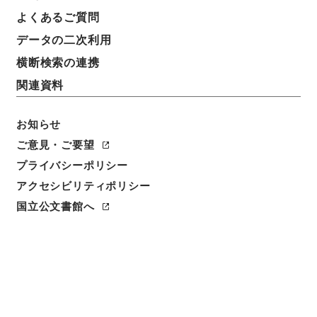
よくあるご質問
請求番号
データの二次利用
３７０－００１９
横断検索の連携
冊次
関連資料
0068
お知らせ
件名番号
0068
ご意見・ご要望
プライバシーポリシー
利用制限の区分
アクセシビリティポリシー
公開
国立公文書館へ
二次利用の可否
メタデータの利用条件: CC0