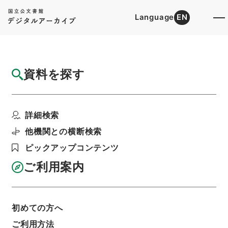
Language
EN
トップ
詳細検索[所蔵資料検索]
目録詳細
資料を探す
件名
竜威秘書68
詳細検索
階層
内閣文庫
漢書
叢書の部
竜威秘書
利用請求書印刷
他機関との横断検索
ピックアップコンテンツ
ご利用案内
基本情報
全ての情報
初めての方へ
件名
ご利用方法
竜威秘書68