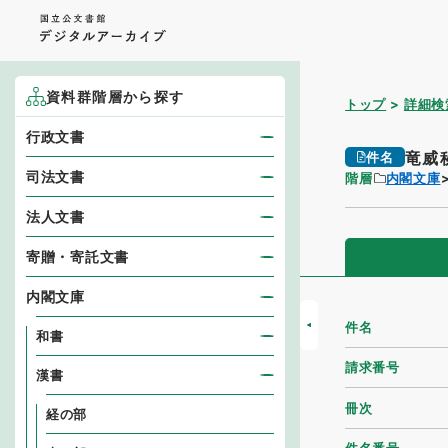
資料群階層から探す
トップ
詳細検
行政文書
竜威
件名
司法文書
階層
内閣文庫
法人文書
寄贈・寄託文書
内閣文庫
件名
和書
請求番号
漢書
冊次
経の部