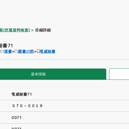
索[所蔵資料検索]
目録詳細
秘書71
漢書
叢書の部
竜威秘書
基本情報
竜威秘書71
３７０－００１９
0071