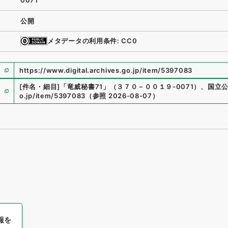
0071
公開
メタデータの利用条件: CC0
https://www.digital.archives.go.jp/item/5397083
[件名・細目]
「
竜威秘書71
」
（
３７０－００１９-0071
）
、
国立
o.jp/item/5397083
（
参照
2026-08-07
）
報を