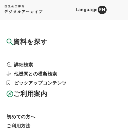
Language
EN
トップ
詳細検索[所蔵資料検索]
目録詳細
資料を探す
件名
竜威秘書72
詳細検索
階層
内閣文庫
漢書
叢書の部
竜威秘書
利用請求書印刷
他機関との横断検索
ピックアップコンテンツ
ご利用案内
基本情報
全ての情報
初めての方へ
件名
ご利用方法
竜威秘書72