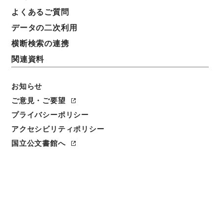
よくあるご質問
請求番号
データの二次利用
３７０－００１９
横断検索の連携
冊次
関連資料
0072
お知らせ
件名番号
0072
ご意見・ご要望
プライバシーポリシー
利用制限の区分
アクセシビリティポリシー
公開
国立公文書館へ
二次利用の可否
メタデータの利用条件: CC0