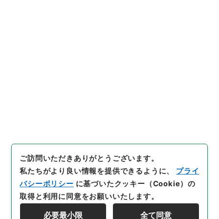
https://www.digital.archive
URIをコピー
s.go.jp/item/5397084
[件名・細目]
「
竜威秘書72
」
（
３７０－００１９-0072
）
、
国立公文書館デジタルアーカイ
引用例をコピー
ブ
、
https://www.digital.arc
hives.go.jp/item/5397084
（
参照
2026-08-07
）
ご訪問いただきありがとうございます。
私たちがより良い情報を提供できるように、
プライ
バシーポリシー
に基づいたクッキー（Cookie）の
取得と利用に同意をお願いいたします。
必要最小限
全て同意