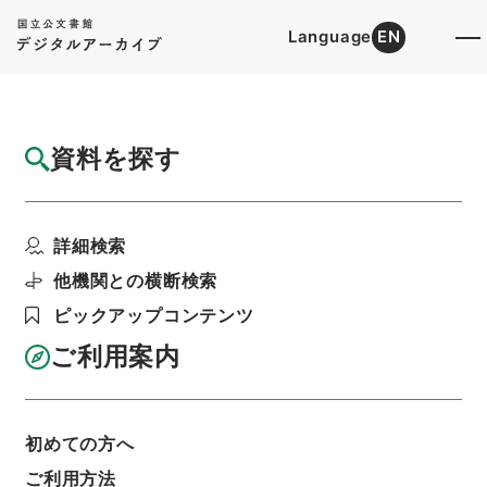
Language
EN
トップ
詳細検索[所蔵資料検索]
目録詳細
資料を探す
件名
重広会史14
詳細検索
階層
内閣文庫
漢書
子の部
重広会史
利用請求書印刷
他機関との横断検索
ピックアップコンテンツ
ご利用案内
基本情報
全ての情報
初めての方へ
件名
ご利用方法
重広会史14