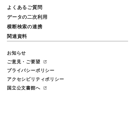
よくあるご質問
請求番号
データの二次利用
２８６－００１７
横断検索の連携
冊次
関連資料
0014
お知らせ
件名番号
0014
ご意見・ご要望
プライバシーポリシー
利用制限の区分
アクセシビリティポリシー
公開
国立公文書館へ
二次利用の可否
メタデータの利用条件: CC0