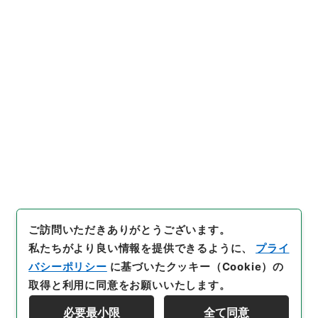
https://www.digital.archive
URIをコピー
s.go.jp/item/5418646
[件名・細目]
「
重広会史14
」
（
２８６－００１７-0014
）
、
国立公文書館デジタルアーカイ
引用例をコピー
ブ
、
https://www.digital.arc
hives.go.jp/item/5418646
（
参照
2026-08-08
）
ご訪問いただきありがとうございます。
私たちがより良い情報を提供できるように、
プライ
バシーポリシー
に基づいたクッキー（Cookie）の
取得と利用に同意をお願いいたします。
必要最小限
全て同意