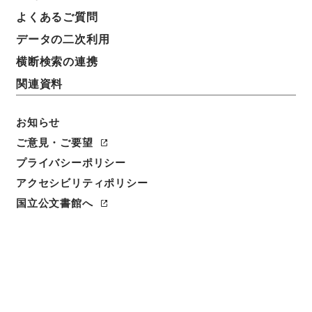
よくあるご質問
請求番号
データの二次利用
２８６－００１７
横断検索の連携
冊次
関連資料
0015
お知らせ
件名番号
0015
ご意見・ご要望
プライバシーポリシー
利用制限の区分
アクセシビリティポリシー
公開
国立公文書館へ
二次利用の可否
メタデータの利用条件: CC0