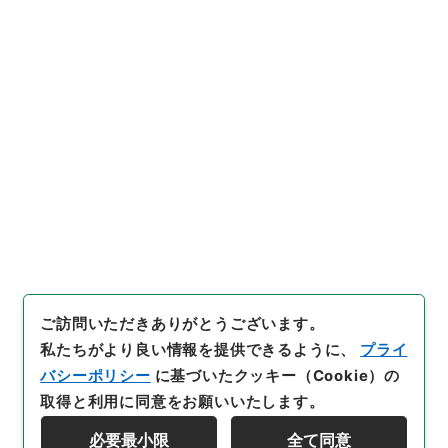
https://www.digital.archive
URIをコピー
s.go.jp/item/5418647
[件名・細目]
「
重広会史15
」
（
２８６－００１７-0015
）
、
国立公文書館デジタルアーカイ
引用例をコピー
ブ
、
https://www.digital.arc
hives.go.jp/item/5418647
（
参照
2026-08-08
）
ご訪問いただきありがとうございます。
私たちがより良い情報を提供できるように、
プライ
バシーポリシー
に基づいたクッキー（Cookie）の
取得と利用に同意をお願いいたします。
必要最小限
全て同意