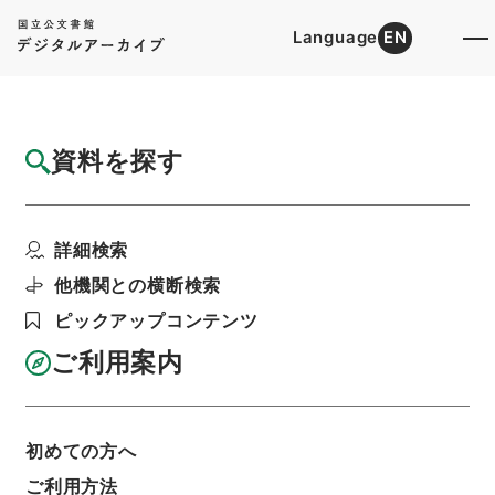
Language
EN
トップ
詳細検索[所蔵資料検索]
目録詳細
資料を探す
件名
重広会史15
詳細検索
階層
内閣文庫
漢書
子の部
重広会史
利用請求書印刷
他機関との横断検索
ピックアップコンテンツ
ご利用案内
基本情報
全ての情報
初めての方へ
件名
ご利用方法
重広会史15