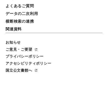
よくあるご質問
請求番号
データの二次利用
３６８－００２５
横断検索の連携
冊次
関連資料
0021
お知らせ
件名番号
0021
ご意見・ご要望
プライバシーポリシー
利用制限の区分
アクセシビリティポリシー
公開
国立公文書館へ
二次利用の可否
メタデータの利用条件: CC0