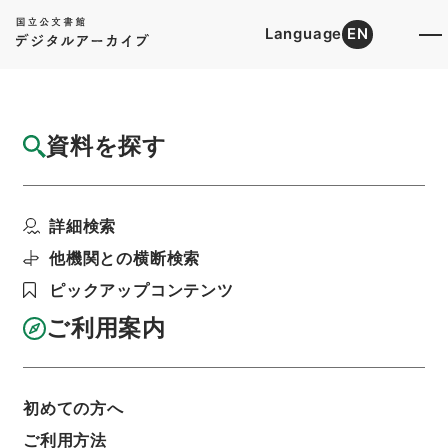
Language
EN
トップ
詳細検索[所蔵資料検索]
目録詳細
資料を探す
件名
群書治要21
詳細検索
階層
内閣文庫
漢書
史の部
群書治要
利用請求書印刷
他機関との横断検索
ピックアップコンテンツ
ご利用案内
基本情報
全ての情報
初めての方へ
件名
ご利用方法
群書治要21