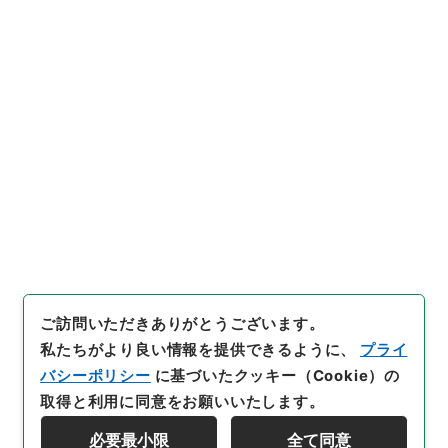
https://www.digital.archive
URIをコピー
s.go.jp/item/5418989
[件名・細目]
「
群書治要21
」
（
３６８－００２５-0021
）
、
国立公文書館デジタルアーカイ
引用例をコピー
ブ
、
https://www.digital.arc
hives.go.jp/item/5418989
（
参照
2026-08-08
）
ご訪問いただきありがとうございます。
私たちがより良い情報を提供できるように、
プライ
バシーポリシー
に基づいたクッキー（Cookie）の
取得と利用に同意をお願いいたします。
必要最小限
全て同意