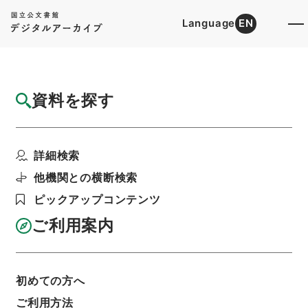
Language
EN
トップ
詳細検索[所蔵資料検索]
目録詳細
資料を探す
件名
群書治要36
詳細検索
階層
内閣文庫
漢書
史の部
群書治要
利用請求書印刷
他機関との横断検索
ピックアップコンテンツ
ご利用案内
基本情報
全ての情報
初めての方へ
件名
ご利用方法
群書治要36