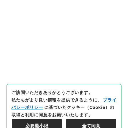
https://www.digital.archive
URIをコピー
s.go.jp/item/5419004
[件名・細目]
「
群書治要36
」
（
３６８－００２５-0036
）
、
国立公文書館デジタルアーカイ
引用例をコピー
ブ
、
https://www.digital.arc
hives.go.jp/item/5419004
（
参照
2026-08-07
）
ご訪問いただきありがとうございます。
私たちがより良い情報を提供できるように、
プライ
バシーポリシー
に基づいたクッキー（Cookie）の
取得と利用に同意をお願いいたします。
必要最小限
全て同意