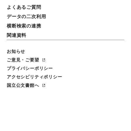
よくあるご質問
請求番号
データの二次利用
３６８－００２５
横断検索の連携
冊次
関連資料
0036
お知らせ
件名番号
0036
ご意見・ご要望
プライバシーポリシー
利用制限の区分
アクセシビリティポリシー
公開
国立公文書館へ
二次利用の可否
メタデータの利用条件: CC0