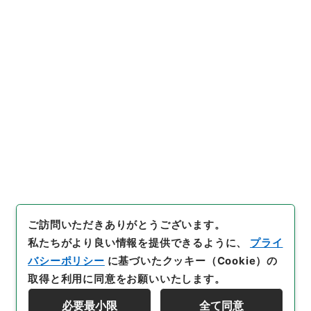
https://www.digital.archive
URIをコピー
s.go.jp/item/5419013
[件名・細目]
「
群書治要45
」
（
３６８－００２５-0045
）
、
国立公文書館デジタルアーカイ
引用例をコピー
ブ
、
https://www.digital.arc
hives.go.jp/item/5419013
（
参照
2026-08-08
）
ご訪問いただきありがとうございます。
私たちがより良い情報を提供できるように、
プライ
バシーポリシー
に基づいたクッキー（Cookie）の
取得と利用に同意をお願いいたします。
必要最小限
全て同意