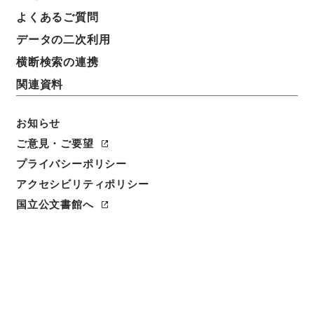
よくあるご質問
請求番号
データの二次利用
３６８－００２５
横断検索の連携
冊次
関連資料
0045
お知らせ
件名番号
0045
ご意見・ご要望
プライバシーポリシー
利用制限の区分
アクセシビリティポリシー
公開
国立公文書館へ
二次利用の可否
メタデータの利用条件: CC0