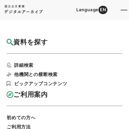
Language
EN
トップ
詳細検索[所蔵資料検索]
目録詳細
資料を探す
件名
群書治要45
詳細検索
階層
内閣文庫
漢書
史の部
群書治要
利用請求書印刷
他機関との横断検索
ピックアップコンテンツ
ご利用案内
基本情報
全ての情報
初めての方へ
件名
ご利用方法
群書治要45