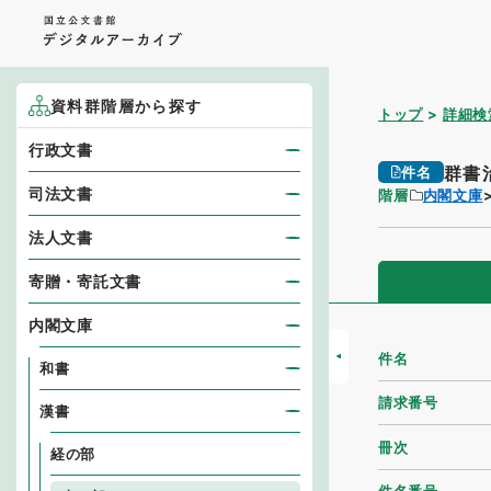
資料群階層から探す
トップ
詳細検
行政文書
群書
件名
司法文書
階層
内閣文庫
法人文書
寄贈・寄託文書
内閣文庫
件名
和書
請求番号
漢書
冊次
経の部