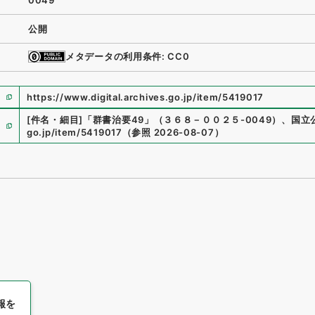
0049
公開
メタデータの利用条件: CC0
https://www.digital.archives.go.jp/item/5419017
[件名・細目]
「
群書治要49
」
（
３６８－００２５-0049
）
、
国立
go.jp/item/5419017
（
参照
2026-08-07
）
報を