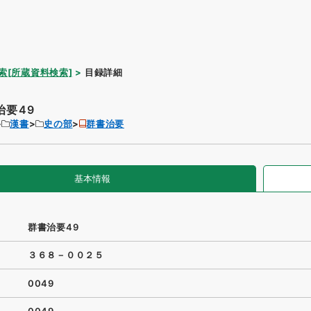
索[所蔵資料検索]
目録詳細
治要49
漢書
史の部
群書治要
基本情報
群書治要49
３６８－００２５
0049