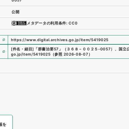
0057
公開
メタデータの利用条件: CC0
https://www.digital.archives.go.jp/item/5419025
[件名・細目]
「
群書治要57
」
（
３６８－００２５-0057
）
、
国立
go.jp/item/5419025
（
参照
2026-08-07
）
報を