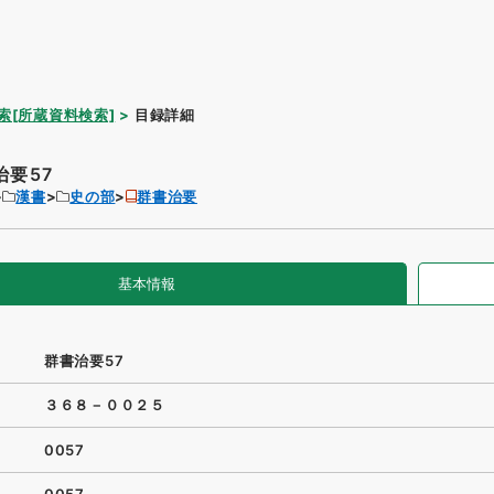
索[所蔵資料検索]
目録詳細
治要57
漢書
史の部
群書治要
基本情報
群書治要57
３６８－００２５
0057