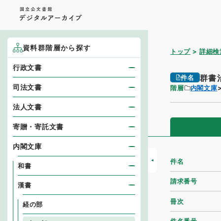
資料群階層から探す
トップ
詳細検
行政文書
群書
件名
司法文書
階層
内閣文庫
法人文書
寄贈・寄託文書
内閣文庫
件名
和書
請求番号
漢書
冊次
経の部