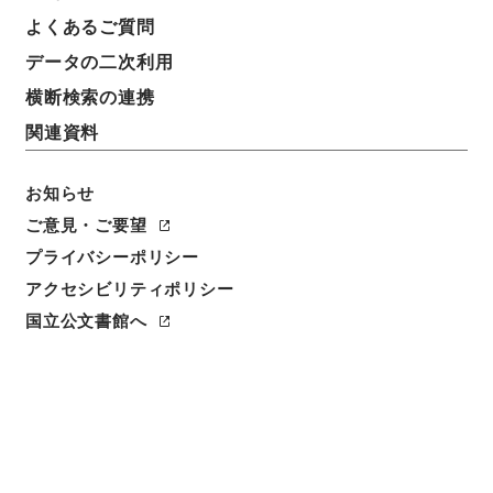
よくあるご質問
請求番号
データの二次利用
３６８－００２５
横断検索の連携
冊次
関連資料
0062
お知らせ
件名番号
0062
ご意見・ご要望
プライバシーポリシー
利用制限の区分
アクセシビリティポリシー
公開
国立公文書館へ
二次利用の可否
メタデータの利用条件: CC0