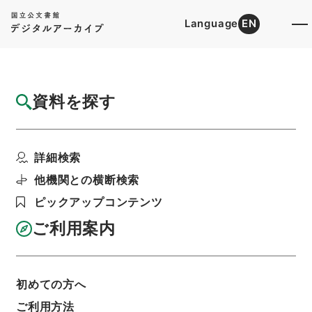
Language
EN
トップ
詳細検索[所蔵資料検索]
目録詳細
資料を探す
件名
群書治要62
詳細検索
階層
内閣文庫
漢書
史の部
群書治要
利用請求書印刷
他機関との横断検索
ピックアップコンテンツ
ご利用案内
基本情報
全ての情報
初めての方へ
件名
ご利用方法
群書治要62