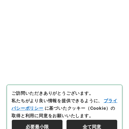
https://www.digital.archive
URIをコピー
s.go.jp/item/5419030
[件名・細目]
「
群書治要62
」
（
３６８－００２５-0062
）
、
国立公文書館デジタルアーカイ
引用例をコピー
ブ
、
https://www.digital.arc
hives.go.jp/item/5419030
（
参照
2026-08-07
）
ご訪問いただきありがとうございます。
私たちがより良い情報を提供できるように、
プライ
バシーポリシー
に基づいたクッキー（Cookie）の
取得と利用に同意をお願いいたします。
必要最小限
全て同意