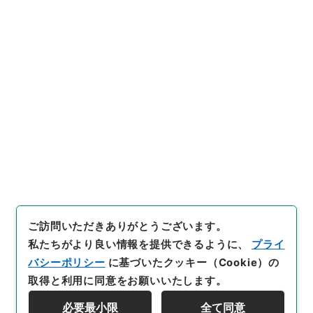
https://www.digital.archive
URIをコピー
s.go.jp/item/5419035
[件名・細目]
「
群書治要67
」
（
３６８－００２５-0067
）
、
国立公文書館デジタルアーカイ
引用例をコピー
ブ
、
https://www.digital.arc
hives.go.jp/item/5419035
（
参照
2026-08-08
）
ご訪問いただきありがとうございます。
私たちがより良い情報を提供できるように、
プライ
バシーポリシー
に基づいたクッキー（Cookie）の
取得と利用に同意をお願いいたします。
必要最小限
全て同意