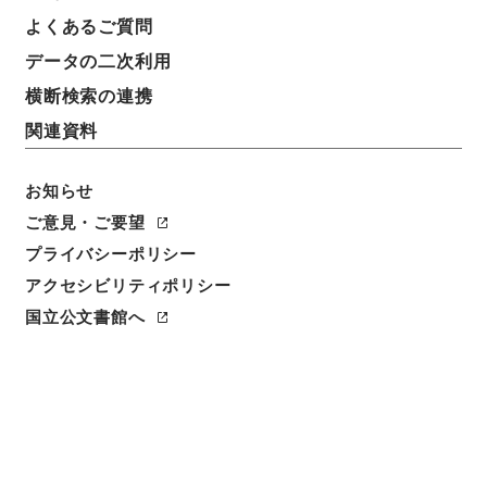
よくあるご質問
請求番号
データの二次利用
３６８－００２５
横断検索の連携
冊次
関連資料
0067
お知らせ
件名番号
0067
ご意見・ご要望
プライバシーポリシー
利用制限の区分
アクセシビリティポリシー
公開
国立公文書館へ
二次利用の可否
メタデータの利用条件: CC0