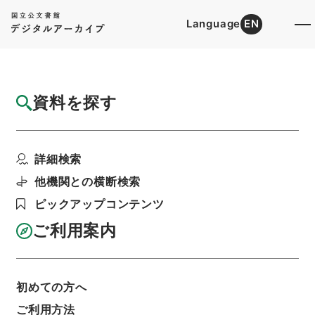
Language
EN
トップ
詳細検索[所蔵資料検索]
目録詳細
資料を探す
件名
群書治要67
詳細検索
階層
内閣文庫
漢書
史の部
群書治要
利用請求書印刷
他機関との横断検索
ピックアップコンテンツ
ご利用案内
基本情報
全ての情報
初めての方へ
件名
ご利用方法
群書治要67