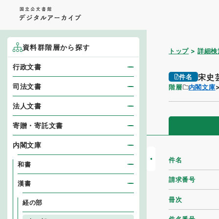
資料群階層から探す
トップ
詳細検
行政文書
宋史
件名
司法文書
階層
内閣文庫
法人文書
寄贈・寄託文書
内閣文庫
件名
和書
請求番号
漢書
冊次
経の部