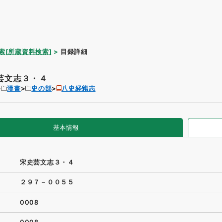
索[所蔵資料検索]
目録詳細
芸文志３・４
漢書
史の部
八史経籍志
基本情報
宋史芸文志３・４
２９７－００５５
0008