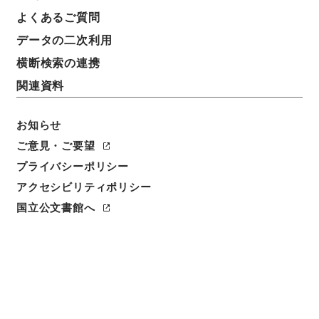
よくあるご質問
データの二次利用
横断検索の連携
関連資料
お知らせ
ご意見・ご要望
閲覧
プライバシーポリシー
アクセシビリティポリシー
件名
国立公文書館へ
元史芸文志３・４
請求番号
２９７－００５５
冊次
0015