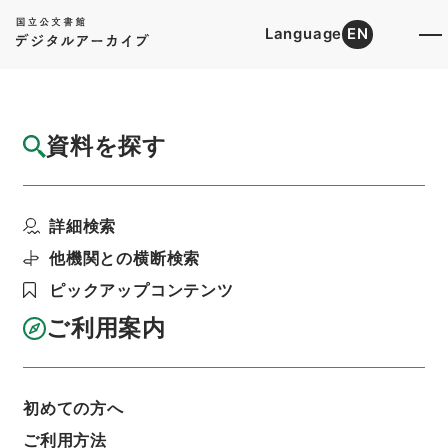
Language
EN
トップ
詳細検索[所蔵資料検索]
目録詳細
資料を探す
件名
元史芸文志３・４
詳細検索
階層
内閣文庫
漢書
史の部
八史経籍志
利用請求書印刷
他機関との横断検索
ピックアップコンテンツ
ご利用案内
基本情報
全ての情報
初めての方へ
ご利用方法