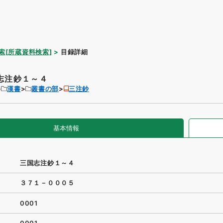
索[所蔵資料検索]
目録詳細
志注鈔１～４
漢書
叢書の部
三注鈔
基本情報
三国志注鈔１～４
３７１－０００５
0001