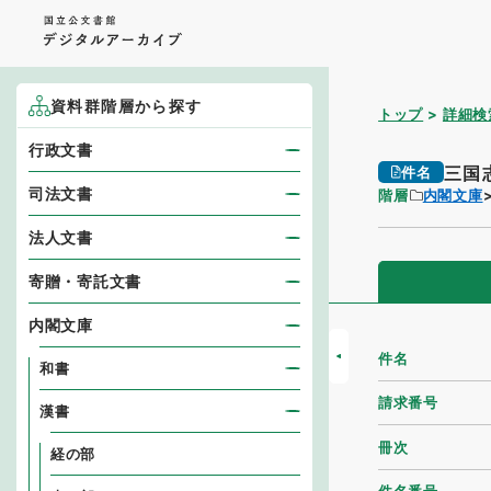
資料群階層から探す
トップ
詳細検
行政文書
三国
件名
司法文書
階層
内閣文庫
法人文書
寄贈・寄託文書
内閣文庫
件名
和書
請求番号
漢書
冊次
経の部