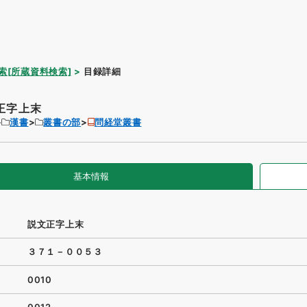
索[所蔵資料検索]
目録詳細
正字上末
漢書
叢書の部
問経堂叢書
基本情報
説文正字上末
３７１－００５３
0010