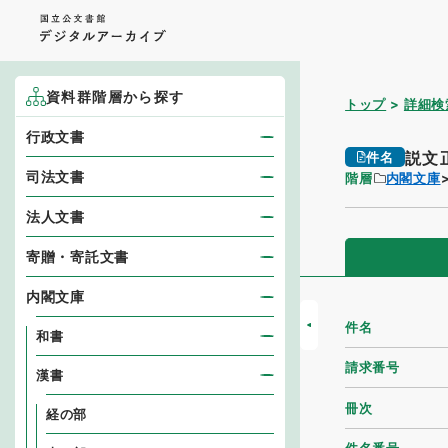
資料群階層から探す
トップ
詳細検
行政文書
説文
件名
司法文書
階層
内閣文庫
法人文書
寄贈・寄託文書
内閣文庫
件名
和書
請求番号
漢書
冊次
経の部