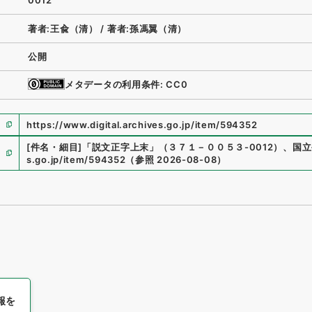
0012
著者:王兪（清）
/
著者:孫馮翼（清）
公開
メタデータの利用条件: CC0
https://www.digital.archives.go.jp/item/594352
[件名・細目]
「
説文正字上末
」
（
３７１－００５３-0012
）
、
国立
s.go.jp/item/594352
（
参照
2026-08-08
）
報を