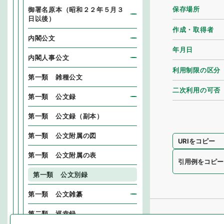
保存場所
御署名原本（昭和２２年５月３
日以後）
作成・取得者
内閣公文
年月日
内閣人事公文
利用制限の区分
第一類 雑種公文
二次利用の可否
第一類 公文録
第一類 公文録（副本）
第一類 公文附属の図
URIをコピー
第一類 公文附属の表
引用例をコピー
第一類 公文別録
第一類 公文雑纂
第二類 巡幸録