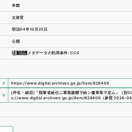
本館
太政官
明治04年10月25日
公開
メタデータの利用条件: CC0
https://www.digital.archives.go.jp/item/626406
[件名・細目]
「
陸軍省給仕ニ軍装服帽ヲ給シ徽章等ヲ定ム
」
（
別00
s://www.digital.archives.go.jp/item/626406
（
参照
2026-08