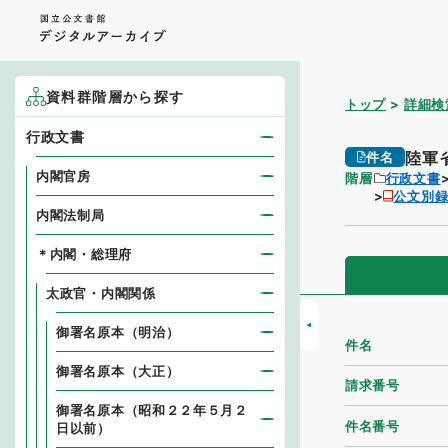
資料群階層から探す
トップ
詳細検
行政文書
陸軍
件名
内閣官房
階層
行政文書
公文別
内閣法制局
＊内閣・総理府
太政官・内閣関係
御署名原本（明治）
件名
御署名原本（大正）
請求番号
御署名原本（昭和２２年５月２
件名番号
日以前）