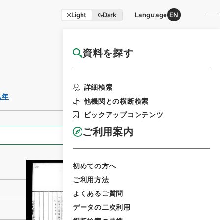
Light
Dark
Language
EN
資料を探す
国立公文書館HP利用案内
利用請求書印
詳細検索
刷
八年
他機関との横断検索
ピックアップコンテンツ
ご利用案内
全ての情報
初めての方へ
ご利用方法
よくあるご質問
データの二次利用