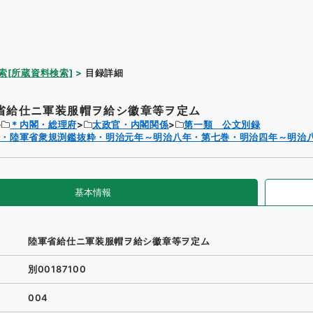
索[所蔵資料検索]
目録詳細
省給仕ニ軍装服帽ヲ給シ徽章等ヲ定ム
＊内閣・総理府
太政官・内閣関係
第一類 公文別録
録・陸軍省衆規渕鑑抜粋・明治元年～明治八年・第七巻・明治四年～明治
基本情報
陸軍省給仕ニ軍装服帽ヲ給シ徽章等ヲ定ム
別00187100
004