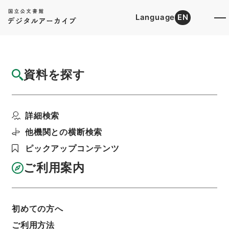
Language
EN
トップ
詳細検索[所蔵資料検索]
目録詳細
資料を探す
件名
東坡禅喜集２
詳細検索
階層
内閣文庫
漢書
集の部
東坡禅喜集
利用請求書印刷
他機関との横断検索
ピックアップコンテンツ
ご利用案内
基本情報
全ての情報
初めての方へ
ご利用方法