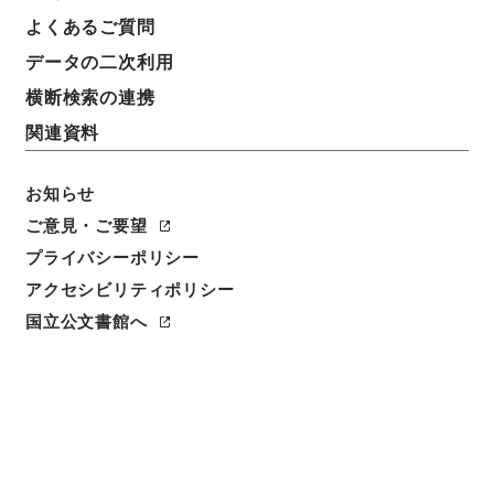
よくあるご質問
データの二次利用
横断検索の連携
関連資料
お知らせ
ご意見・ご要望
閲覧
プライバシーポリシー
アクセシビリティポリシー
件名
東坡禅喜集２
国立公文書館へ
請求番号
集００８－０００２
冊次
0002