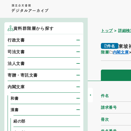
資料群階層から探す
トップ
詳細検
行政文書
東坡
件名
司法文書
階層
内閣文庫
法人文書
寄贈・寄託文書
内閣文庫
件名
和書
請求番号
漢書
冊次
経の部