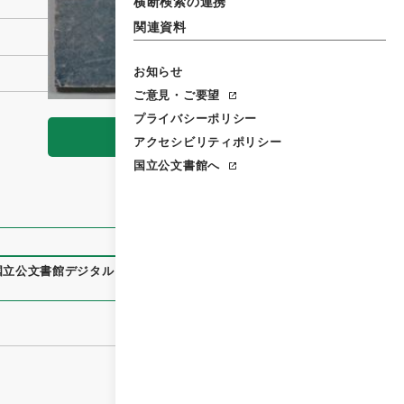
横断検索の連携
関連資料
お知らせ
ご意見・ご要望
プライバシーポリシー
閲覧
アクセシビリティポリシー
国立公文書館へ
国立公文書館デジタルアーカイブ
、
https://www.digital.archiv