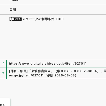
0004
公開
メタデータの利用条件: CC0
https://www.digital.archives.go.jp/item/627011
[件名・細目]
「
東坡禅喜集４
」
（
集００８－０００２-0004
）
、
es.go.jp/item/627011
（
参照
2026-08-08
）
報を