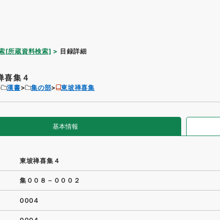
索[所蔵資料検索]
目録詳細
禅喜集４
漢書
集の部
東坡禅喜集
基本情報
東坡禅喜集４
集００８－０００２
0004