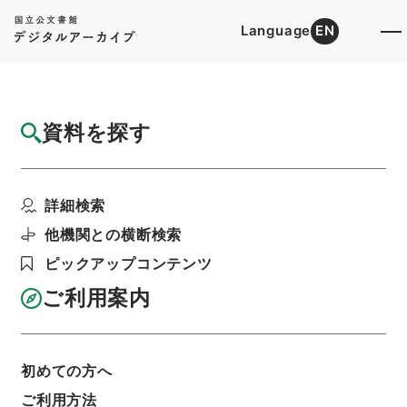
Language
EN
トップ
詳細検索[所蔵資料検索]
目録詳細
資料を探す
件名
朝鮮政府ノ依頼ニ係ル横浜正金銀行ヘ貸与金
詳細検索
正貨ニ交換ノ件
階層
行政文書
＊内閣・総理府
太政官・内閣関係
他機関との横断検索
第一類 公文別録
ピックアップコンテンツ
公文別録・大蔵省・明治十五年～明治十八年・第
二巻・明治十五年～明治十六年
ご利用案内
利用請求書印刷
初めての方へ
基本情報
全ての情報
ご利用方法