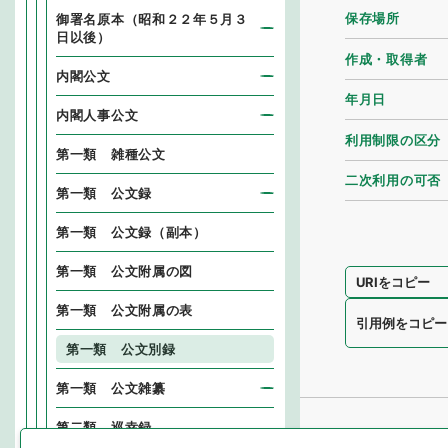
保存場所
御署名原本（昭和２２年５月３
日以後）
作成・取得者
内閣公文
年月日
内閣人事公文
利用制限の区分
第一類 雑種公文
二次利用の可否
第一類 公文録
第一類 公文録（副本）
第一類 公文附属の図
URIをコピー
第一類 公文附属の表
引用例をコピー
第一類 公文別録
第一類 公文雑纂
第二類 巡幸録