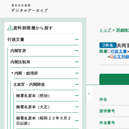
資料群階層から探す
トップ
詳細検
行政文書
共同
件名
内閣官房
階層
行政文書
公文別
内閣法制局
＊内閣・総理府
太政官・内閣関係
御署名原本（明治）
件名
御署名原本（大正）
請求番号
御署名原本（昭和２２年５月２
件名番号
日以前）