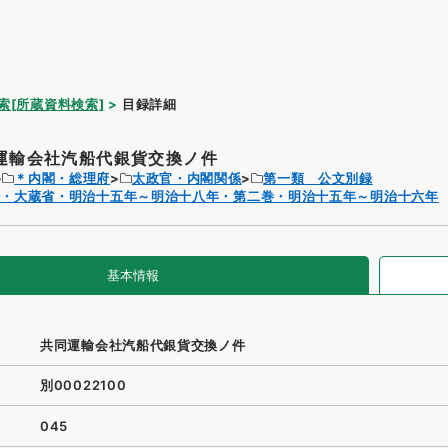
索[所蔵資料検索]
目録詳細
運輸会社汽船代銀貨交換ノ件
＊内閣・総理府
太政官・内閣関係
第一類 公文別録
録・大蔵省・明治十五年～明治十八年・第二巻・明治十五年～明治十六年
基本情報
共同運輸会社汽船代銀貨交換ノ件
別00022100
045