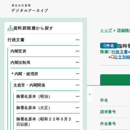
資料群階層から探す
トップ
詳細検
行政文書
臨時
件名
内閣官房
階層
行政文書
公文別
内閣法制局
＊内閣・総理府
太政官・内閣関係
御署名原本（明治）
件名
御署名原本（大正）
請求番号
御署名原本（昭和２２年５月２
件名番号
日以前）