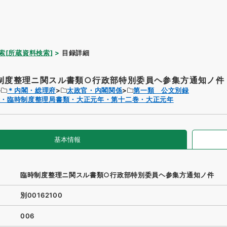
索[所蔵資料検索]
目録詳細
制度整理ニ関スル書類○行政部特別委員ヘ参集方通知ノ件
＊内閣・総理府
太政官・内閣関係
第一類 公文別録
録・臨時制度整理局書類・大正元年・第十二巻・大正元年
基本情報
臨時制度整理ニ関スル書類○行政部特別委員ヘ参集方通知ノ件
別00162100
006