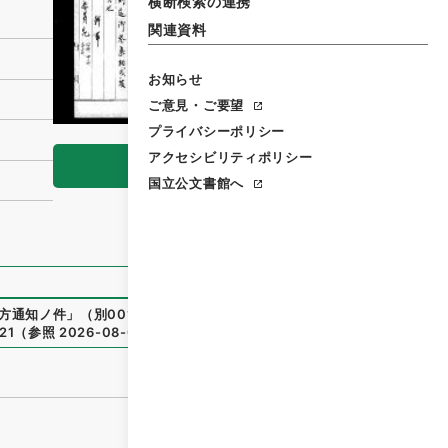
横断検索の連携
関連資料
お知らせ
ご意見・ご要望
プライバシーポリシー
アクセシビリティポリシー
閲覧
国立公文書館へ
方通知ノ件
」
（
別00162100-00600
）
、
国立公文書館デジタ
21
（
参照
2026-08-08
）