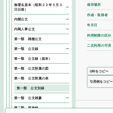
保存場所
御署名原本（昭和２２年５月３
日以後）
作成・取得者
内閣公文
年月日
内閣人事公文
利用制限の区分
第一類 雑種公文
二次利用の可否
第一類 公文録
第一類 公文録（副本）
第一類 公文附属の図
URIをコピー
第一類 公文附属の表
引用例をコピー
第一類 公文別録
第一類 公文雑纂
第二類 巡幸録