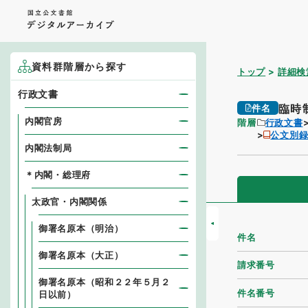
資料群階層から探す
トップ
詳細検
行政文書
臨時
件名
内閣官房
階層
行政文書
公文別
内閣法制局
＊内閣・総理府
太政官・内閣関係
御署名原本（明治）
件名
御署名原本（大正）
請求番号
御署名原本（昭和２２年５月２
件名番号
日以前）