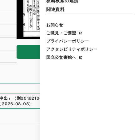
横断検索の連携
関連資料
お知らせ
ご意見・ご要望
プライバシーポリシー
アクセシビリティポリシー
閲覧
国立公文書館へ
申出
」
（
別00162100-01100
）
、
国立公文書館デジタルアーカ
照
2026-08-08
）