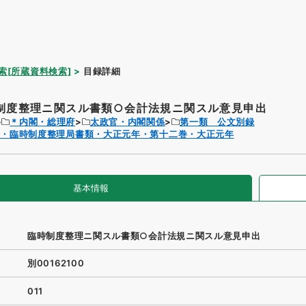
索[所蔵資料検索]
目録詳細
制度整理ニ関スル書類○会計法規ニ関スル意見申出
＊内閣・総理府
太政官・内閣関係
第一類 公文別録
録・臨時制度整理局書類・大正元年・第十二巻・大正元年
基本情報
臨時制度整理ニ関スル書類○会計法規ニ関スル意見申出
別00162100
011