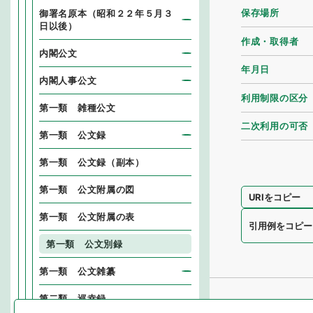
保存場所
御署名原本（昭和２２年５月３
日以後）
作成・取得者
内閣公文
年月日
内閣人事公文
利用制限の区分
第一類 雑種公文
二次利用の可否
第一類 公文録
第一類 公文録（副本）
第一類 公文附属の図
URIをコピー
第一類 公文附属の表
引用例をコピー
第一類 公文別録
第一類 公文雑纂
第二類 巡幸録