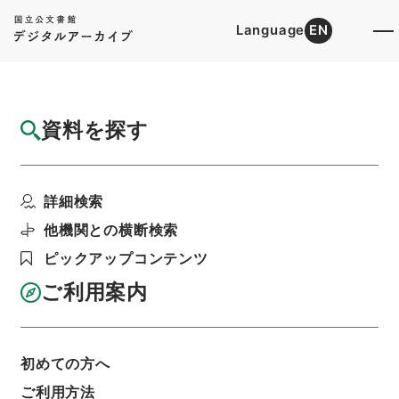
Language
EN
トップ
詳細検索[所蔵資料検索]
目録詳細
資料を探す
件名
外国公使参朝肥前藩兵ニ途上ノ警衛ヲ命ス
詳細検索
階層
行政文書
＊内閣・総理府
太政官・内閣関係
第一類 公文別録
他機関との横断検索
公文別録・陸軍省衆規渕鑑抜粋・明治元年～明治
八年・第三十七巻・明治元年～明治八年
ピックアップコンテンツ
利用請求書印刷
ご利用案内
基本情報
全ての情報
初めての方へ
ご利用方法