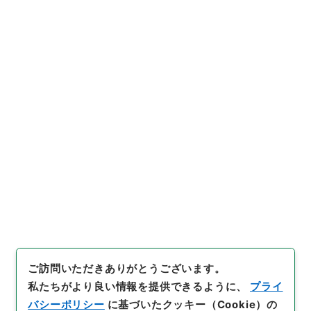
https://www.digital.archive
URIをコピー
s.go.jp/item/640465
[件名・細目]
「
外国公使参朝肥
前藩兵ニ途上ノ警衛ヲ命ス
」
（
別00206100-00300
）
、
国
引用例をコピー
立公文書館デジタルアーカイ
ブ
、
https://www.digital.arc
hives.go.jp/item/640465
（
参照
2026-08-09
）
ご訪問いただきありがとうございます。
私たちがより良い情報を提供できるように、
プライ
バシーポリシー
に基づいたクッキー（Cookie）の