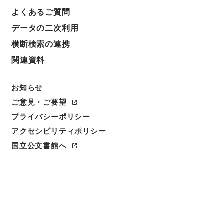
よくあるご質問
データの二次利用
横断検索の連携
関連資料
お知らせ
ご意見・ご要望
プライバシーポリシー
アクセシビリティポリシー
閲覧
国立公文書館へ
件名
外国公使参朝肥前藩兵ニ途上ノ警衛ヲ命ス
請求番号
別00206100