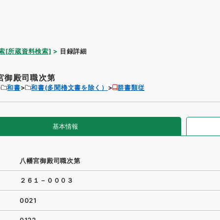
索[所蔵資料検索]
目録詳細
宮御殿司職次第
和書
和書(多聞櫓文書を除く）
群書類従
基本情報
八幡宮御殿司職次第
２６１－０００３
0021