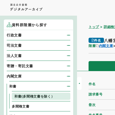
資料群階層から探す
トップ
詳細検
行政文書
八幡
件名
司法文書
階層
内閣文庫
法人文書
寄贈・寄託文書
内閣文庫
件名
和書
請求番号
和書(多聞櫓文書を除く）
冊次
多聞櫓文書