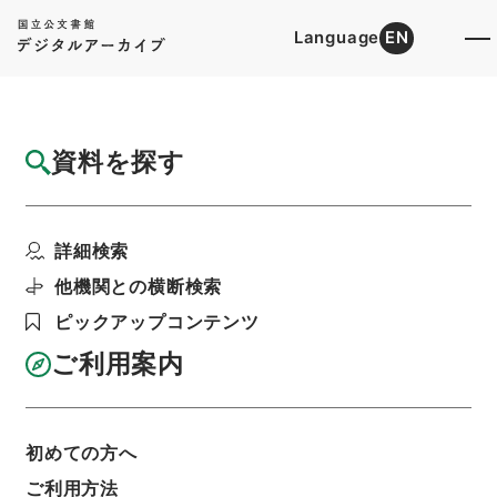
Language
EN
トップ
詳細検索[所蔵資料検索]
目録詳細
資料を探す
件名
契真院殿葬送
詳細検索
階層
内閣文庫
和書
和書(多聞櫓文書を除く）
天保雑記
他機関との横断検索
利用請求書印刷
ピックアップコンテンツ
ご利用案内
基本情報
全ての情報
初めての方へ
ご利用方法