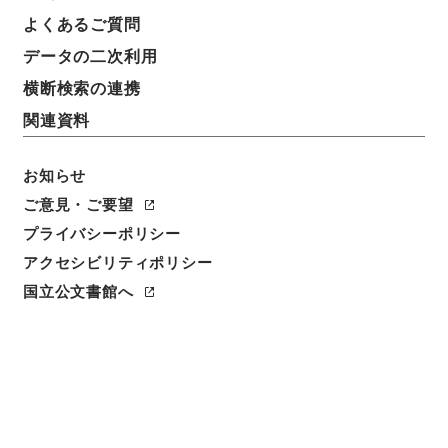
よくあるご質問
データの二次利用
横断検索の連携
関連資料
お知らせ
ご意見・ご要望
閲覧
プライバシーポリシー
アクセシビリティポリシー
件名
国立公文書館へ
契真院殿葬送
請求番号
１５０－０１５０
冊次
0023