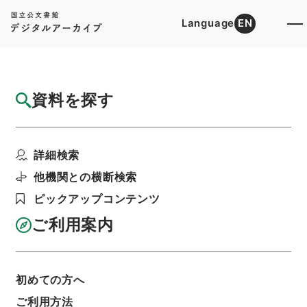
Language
EN
トップ
詳細検索[所蔵資料検索]
目録詳細
資料を探す
件名
満州国政府公報日訳 康徳8年8月分(第2172
詳細検索
号～第2197...
階層
内閣文庫
和書
和書(多聞櫓文書を除く）
他機関との横断検索
満州国政府公報日訳
ピックアップコンテンツ
利用請求書印刷
ご利用案内
基本情報
全ての情報
初めての方へ
ご利用方法