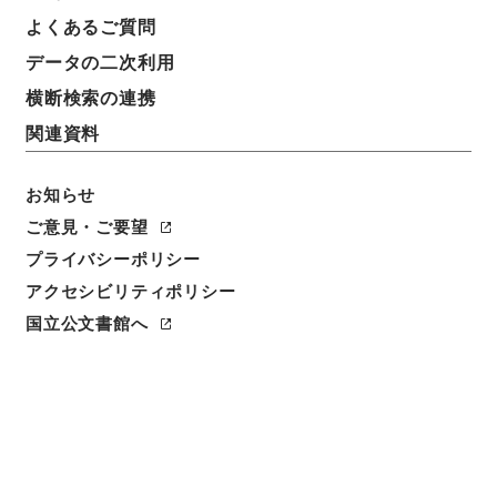
よくあるご質問
データの二次利用
横断検索の連携
関連資料
お知らせ
ご意見・ご要望
プライバシーポリシー
閲覧
アクセシビリティポリシー
国立公文書館へ
件名
満州国政府公報日訳 康徳8年8月分(第2172号～第
2197号）
請求番号
ヨ３１０－０１０１