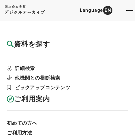
Language
EN
トップ
詳細検索[所蔵資料検索]
目録詳細
資料を探す
件名
満州国政府公報日訳 康徳8年2月分(第2028
詳細検索
号～第2047...
階層
内閣文庫
和書
和書(多聞櫓文書を除く）
他機関との横断検索
満州国政府公報日訳
ピックアップコンテンツ
利用請求書印刷
ご利用案内
基本情報
全ての情報
初めての方へ
ご利用方法