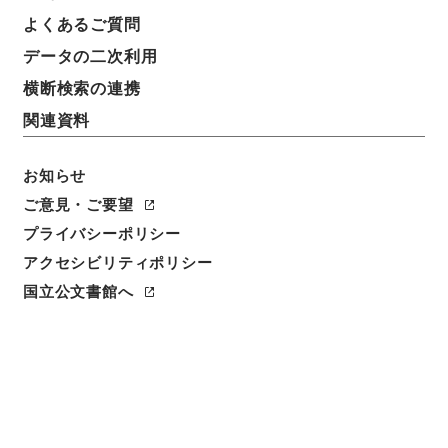
よくあるご質問
データの二次利用
横断検索の連携
関連資料
お知らせ
ご意見・ご要望
プライバシーポリシー
閲覧
アクセシビリティポリシー
国立公文書館へ
件名
満州国政府公報日訳 康徳8年2月分(第2028号～第
2047号）
請求番号
ヨ３１０－０１０１