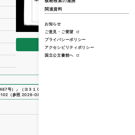
横断検索の連携
関連資料
お知らせ
ご意見・ご要望
プライバシーポリシー
閲覧
アクセシビリティポリシー
国立公文書館へ
487号）
」
（
ヨ３１０－０１０１-0082
）
、
国立公文書館デジ
9102
（
参照
2026-08-07
）