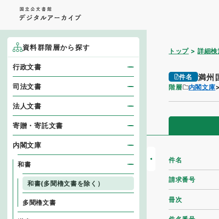
資料群階層から探す
トップ
詳細検
行政文書
満州国
件名
司法文書
階層
内閣文庫
法人文書
寄贈・寄託文書
内閣文庫
件名
和書
請求番号
和書(多聞櫓文書を除く）
冊次
多聞櫓文書