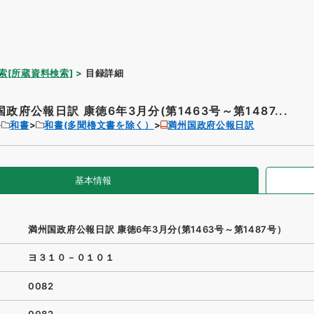
索[所蔵資料検索]
目録詳細
政府公報日訳 康徳6年3月分(第1463号～第1487...
和書
和書(多聞櫓文書を除く）
満州国政府公報日訳
基本情報
満州国政府公報日訳 康徳6年3月分(第1463号～第1487号）
ヨ３１０－０１０１
0082