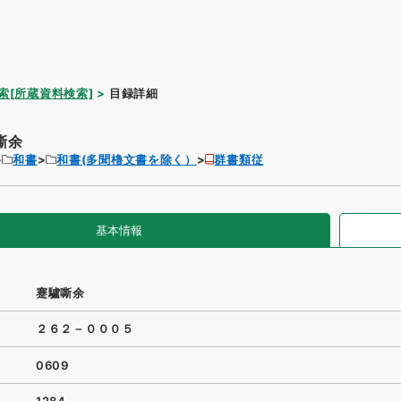
索[所蔵資料検索]
目録詳細
嘶余
和書
和書(多聞櫓文書を除く）
群書類従
基本情報
蹇驢嘶余
２６２－０００５
0609