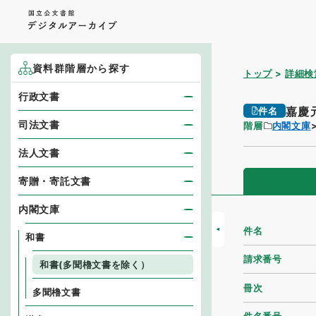
資料群階層から探す
トップ
詳細検
行政文書
嘉慶
件名
司法文書
階層
内閣文庫
法人文書
寄贈・寄託文書
内閣文庫
件名
和書
請求番号
和書(多聞櫓文書を除く）
冊次
多聞櫓文書