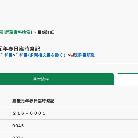
索[所蔵資料検索]
目録詳細
元年春日臨時祭記
和書
和書(多聞櫓文書を除く）
続群書類従
基本情報
嘉慶元年春日臨時祭記
２１６－０００１
0045