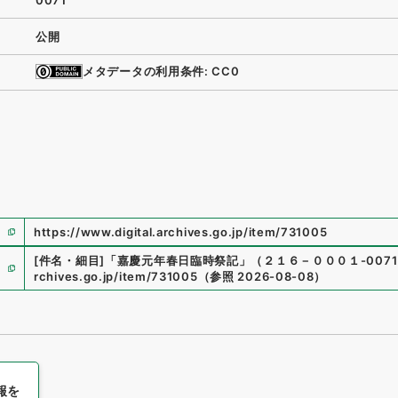
0071
公開
メタデータの利用条件: CC0
https://www.digital.archives.go.jp/item/731005
[件名・細目]
「
嘉慶元年春日臨時祭記
」
（
２１６－０００１-0071
rchives.go.jp/item/731005
（
参照
2026-08-08
）
報を