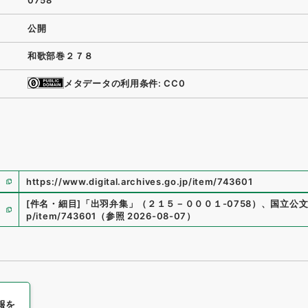
0758
公開
和歌部巻２７８
メタデータの利用条件: CC0
https://www.digital.archives.go.jp/item/743601
[件名・細目]
「
出羽弁集
」
（
２１５－０００１-0758
）
、
国立公
p/item/743601
（
参照
2026-08-07
）
報を