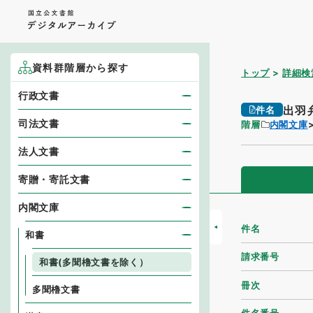
資料群階層から探す
トップ
詳細検
行政文書
出羽
件名
司法文書
階層
内閣文庫
法人文書
寄贈・寄託文書
内閣文庫
件名
和書
請求番号
和書(多聞櫓文書を除く）
冊次
多聞櫓文書