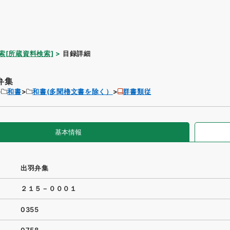
索[所蔵資料検索]
目録詳細
弁集
和書
和書(多聞櫓文書を除く）
群書類従
基本情報
出羽弁集
２１５－０００１
0355