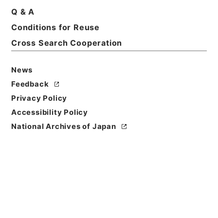
２２～昭３６．１１．２１）
Q & A
Print Request Form
Conditions for Reuse
Cross Search Cooperation
Basic Information
All Information
News
Feedback
Privacy Policy
Title
大阪府、奈良県 土地収用法による事業の認定につい
Accessibility Policy
て（申請書）〔関西電力起業 南大阪線新設工事〕
National Archives of Japan
Reference Code
昭５６建設40400030
Subject No.
003
Storage Location