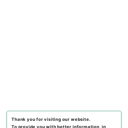
https://www.digital.archive
Copy URI
s.go.jp/item/en/1848984
[Items]
"
大阪府、奈良県 土地
収用法による事業の認定につい
て（申請書）〔関西電力起業
南大阪線新設工事〕
"
,
昭５６建
Copy Example
設40400030-00300
,
Nation
Citation
al Archives of Japan Digital
Archive
,
https://www.digita
l.archives.go.jp/item/en/184
8984
（
accessed
2026-08-
09
）
Thank you for visiting our website.
To provide you with better information, in