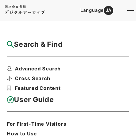
Language
JA
Top
Advanced Search [Holdings]
Search & Find
Catalog Details
Items
Advanced Search
大阪府、奈良県 土地収用法による事業の認
定について（申請書）...
Cross Search
Hierarchy
Administrative Records
Featured Content
Ministry of Construction
Records of the Planning, City, and
User Guide
Construction Economic Affairs
Bureau
Records of Approval of Land
Expropriation Projects
For First-Time Visitors
土地収用事業の認定・大阪府、新潟県、神
How to Use
奈川県、岐阜県、広島県・（昭３６．５．