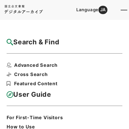
Language
JA
Top
Advanced Search [Holdings]
Search & Find
Catalog Details
Items
Advanced Search
愛媛県 土地収用法による事業の認定につい
て（申請書）〔日本道...
Cross Search
Hierarchy
Administrative Records
Featured Content
Ministry of Construction
Records of the Planning, City, and
User Guide
Construction Economic Affairs
Bureau
Records of Approval of Land
Expropriation Projects
For First-Time Visitors
土地収用事業の認定・福島県、宮城県、岡
How to Use
山県、徳島県他・（昭３４．４．２３～昭