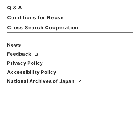
３４．８．２８）
Q & A
Print Request Form
Conditions for Reuse
Cross Search Cooperation
Basic Information
All Information
News
Feedback
Privacy Policy
Title
愛媛県 土地収用法による事業の認定について（申請
Accessibility Policy
書）〔日本道路公団起業 松山小松道路新設工事〕
National Archives of Japan
Reference Code
昭５６建設38900040
Subject No.
011
Storage Location