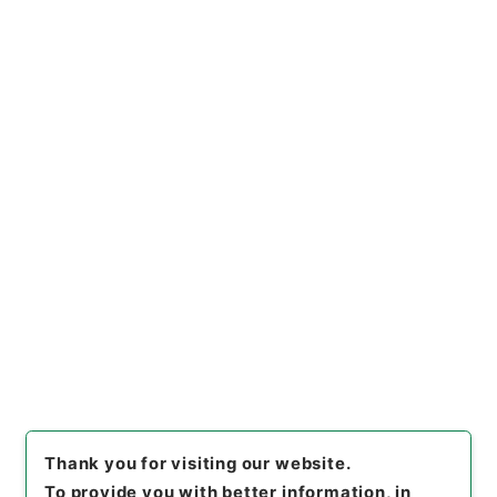
https://www.digital.archive
Copy URI
s.go.jp/item/en/1849157
[Items]
"
愛媛県 土地収用法に
よる事業の認定について（申請
書）〔日本道路公団起業 松山
小松道路新設工事〕
"
,
昭５６建
Copy Example
設38900040-01100
,
Nation
Citation
al Archives of Japan Digital
Archive
,
https://www.digita
l.archives.go.jp/item/en/184
9157
（
accessed
2026-08-0
8
）
Thank you for visiting our website.
To provide you with better information, in