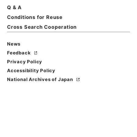
１．８．１６）
Q & A
Print Request Form
Conditions for Reuse
Cross Search Cooperation
Basic Information
All Information
News
Feedback
Privacy Policy
Title
大阪府 土地収用法による事業の認定について〔大阪
Accessibility Policy
府知事起業 一般国道１７０号線道路改良工事（大阪
National Archives of Japan
外環状線建設工事）〕（昭和４１年建設省告示第２８
４６号）
Reference Code
昭５６建設45700050
Subject No.
007