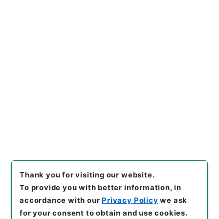
https://www.digital.archive
Copy URI
s.go.jp/item/en/427573
[Items]
"
中国地方建設局 一般
国道の区域変更について（昭和
５１年３月３日建設省告示第２
２８号）
"
,
平１建設00026100
Copy Example
-00500
,
National Archives
Citation
of Japan Digital Archive
,
htt
ps://www.digital.archives.g
o.jp/item/en/427573
（
acce
ssed
2026-08-08
）
Thank you for visiting our website.
To provide you with better information, in
accordance with our
Privacy Policy
we ask
for your consent to obtain and use cookies.