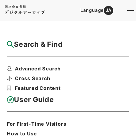
Language
JA
Top
Advanced Search [Holdings]
Search & Find
Catalog Details
Items
Advanced Search
中国地方建設局 一般国道の区域変更につい
て（昭和５１年３月３...
Cross Search
Hierarchy
Administrative Records
Featured Content
Ministry of Construction
Records of the Road Bureau
User Guide
Records of Roads
都道府県道等の認定等・北海道開発局、東
北、関東、北陸、中部、近畿、中国、四
国、九州地方建設局・（昭５１．２．１０
For First-Time Visitors
～昭５１．４．２３）
How to Use