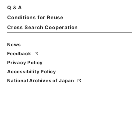
Print Request Form
Q & A
Conditions for Reuse
Cross Search Cooperation
Basic Information
All Information
News
Title
Feedback
中国地方建設局 一般国道の区域変更について（昭和
Privacy Policy
５１年３月３日建設省告示第２２８号）
Accessibility Policy
Reference Code
National Archives of Japan
平１建設00026100
Subject No.
005
Storage Location
Tsukuba Annex