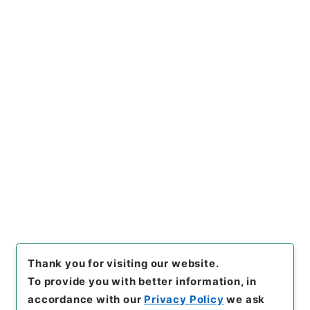
https://www.digital.archive
Copy URI
s.go.jp/item/en/4801041
[Items]
"
社団法人全国漬物検査
協会の一般法人への移行の認可
申請における許認可の有効性等
についての照会に対する回答に
Copy Example
ついて
"
,
令２農水E0076100-0
Citation
000400
,
National Archives
of Japan Digital Archive
,
htt
ps://www.digital.archives.g
o.jp/item/en/4801041
（
acc
essed
2026-08-10
）
Thank you for visiting our website.
To provide you with better information, in
accordance with our
Privacy Policy
we ask