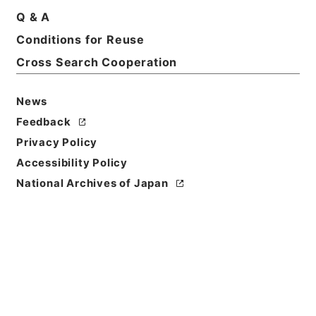
Q & A
Conditions for Reuse
Basic Information
All Information
Cross Search Cooperation
News
Title
社団法人全国漬物検査協会の一般法人への移行の認可
Feedback
申請における許認可の有効性等についての照会に対す
Privacy Policy
る回答について
Accessibility Policy
National Archives of Japan
Reference Code
令２農水E0076100
Subject No.
00004
Storage Location
ERAJ System