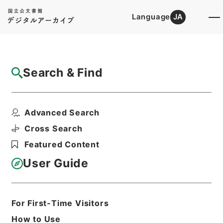
Language
JA
Top
Advanced Search [Holdings]
Search & Find
Catalog Details
Items
Advanced Search
社団法人全国漬物検査協会の一般法人への移
行の認可申請における...
Cross Search
Hierarchy
Administrative Records
Featured Content
Ministry of Agriculture, Forestry and
Fisheries
User Guide
Records of Food Industry affairｓ
Bureau
公益法人に関する一般文書 平成２５年
度
For First-Time Visitors
Print Request Form
How to Use