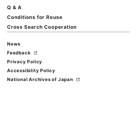
Basic Information
All Information
Q & A
Conditions for Reuse
Title
Cross Search Cooperation
オーブコム衛星通信サービスの契約及び解約について
（依頼）
News
Feedback
Reference Code
令２気象E0025100
Privacy Policy
Accessibility Policy
Subject No.
National Archives of Japan
00002
Storage Location
ERAJ System
Creator
気象庁地球環境・海洋部海洋気象課