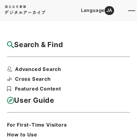
Language
JA
Top
Advanced Search [Holdings]
Search & Find
Catalog Details
Items
Advanced Search
オーブコム衛星通信サービスの契約及び解約
について（依頼）
Cross Search
Hierarchy
Administrative Records
Featured Content
Japan Meteorological Agency
大気海洋部関係
User Guide
沿岸波浪観測関係文書 平成２４年度
Print Request Form
For First-Time Visitors
How to Use