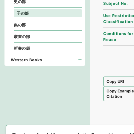
史の部
Subject No.
子の部
Use Restrictio
Classification
集の部
Conditions for
叢書の部
Reuse
新書の部
Western Books
Copy URI
Copy Exampl
Citation