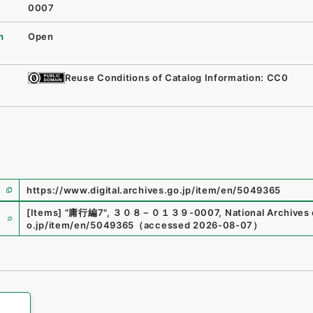
0007
n
Open
Reuse Conditions of Catalog Information: CC0
https://www.digital.archives.go.jp/item/en/5049365
e
[Items]
"
庸行編7
"
,
３０８－０１３９-0007
,
National Archives 
o.jp/item/en/5049365
（
accessed
2026-08-07
）