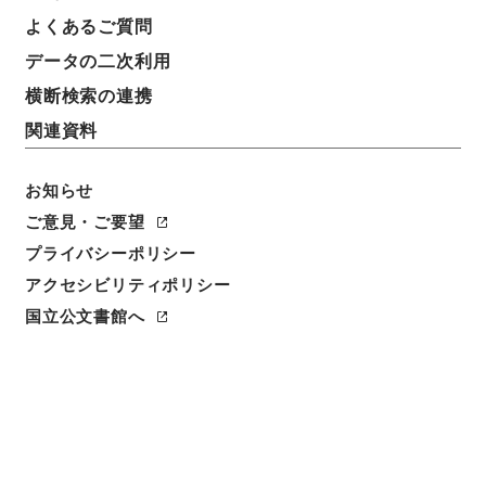
よくあるご質問
データの二次利用
5
1
~
5
件を表示
検索結果数
件
横断検索の連携
関連資料
利用請求CSV出力
No.
概要情報
画像等
1
お知らせ
簿冊
大阪府立図書館長今井貫一君在職二十五年記
ご意見・ご要望
念講演集
プライバシーポリシー
アクセシビリティポリシー
内閣文庫
和書
和書(多聞櫓文書を除く）
国立公文書館へ
[
請求番号
]
ヨ０２０－００４４
[
数量
]
1冊
[
書誌事
項
]
活版::昭和:030000:大阪
<件名一覧があります>
[
利用制限の区分等
]
公開