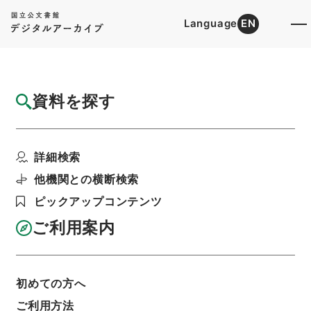
Language
EN
トップ
詳細検索[所蔵資料検索]
検索結果一覧
資料を探す
検索結果一覧
検索画面に戻る
詳細検索
資料群
:
大阪府立図書館長今井貫一君在職二十五年記
他機関との横断検索
念講演集
ピックアップコンテンツ
ご利用案内
当ページを全て選択/解除
検索結果を全て選択/解除
選択した資料をCSV出力
選択した資料を利用請求
初めての方へ
ご利用方法
表示数
表示順
表示スタイル