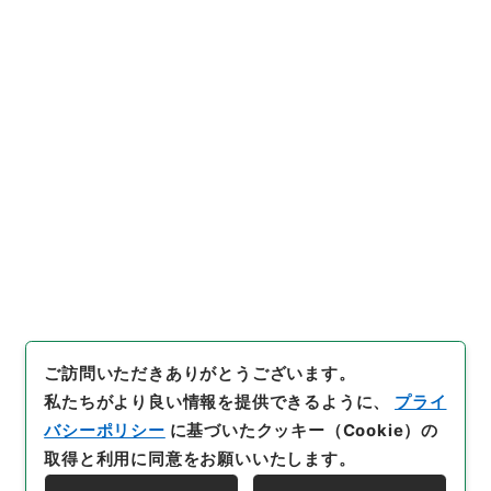
5
件名
寛政時代の蔵書家市橋下総守
内閣文庫
和書
和書(多聞櫓文書を除く）
大阪府立図書館長今井貫一君在職二十五年記念講演
集
[
請求番号
]
ヨ０２０－００４４
[
冊次
]
0001
[
件名
番号
]
0004
[
書誌事項
]
活版::昭和:030000:
[
利用制限の区分等
]
公開
ご訪問いただきありがとうございます。
私たちがより良い情報を提供できるように、
プライ
バシーポリシー
に基づいたクッキー（Cookie）の
取得と利用に同意をお願いいたします。