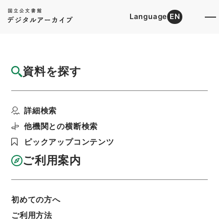
Language
EN
トップ
詳細検索[所蔵資料検索]
検索結果一覧
資料を探す
検索結果一覧
検索画面に戻る
詳細検索
資料群
:
善本影譜
他機関との横断検索
ピックアップコンテンツ
当ページを全て選択/解除
検索結果を全て選択/解除
ご利用案内
選択した資料をCSV出力
選択した資料を利用請求
初めての方へ
表示数
表示順
表示スタイル
ご利用方法