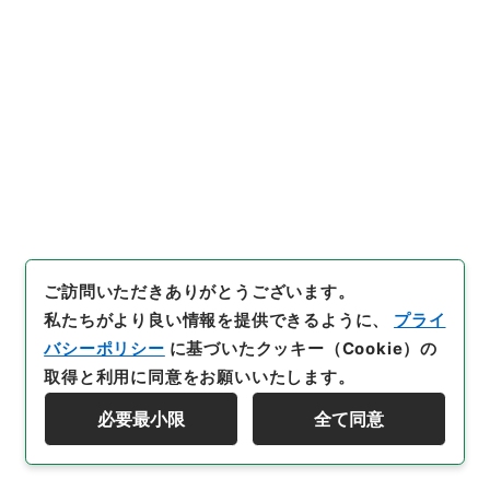
47
件名
増広事吟料詩韻集大成
内閣文庫
和書
和書(多聞櫓文書を除く）
善本影譜
[
請求番号
]
ヨ０２６－０００９
[
冊次
]
0026
[
件名
番号
]
0046
[
書誌事項
]
その他:::
[
利用制限の区分等
]
公開
ご訪問いただきありがとうございます。
私たちがより良い情報を提供できるように、
プライ
バシーポリシー
に基づいたクッキー（Cookie）の
取得と利用に同意をお願いいたします。
48
件名
韻府群玉
必要最小限
全て同意
検索を絞り込む
内閣文庫
和書
和書(多聞櫓文書を除く）
善本影譜