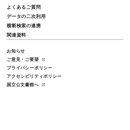
よくあるご質問
データの二次利用
56
1
~
56
件を表示
検索結果数
件
横断検索の連携
関連資料
利用請求CSV出力
No.
概要情報
画像等
1
簿冊
お知らせ
善本影譜
ご意見・ご要望
内閣文庫
和書
和書(多聞櫓文書を除く）
プライバシーポリシー
[
請求番号
]
ヨ０２６－０００９
[
数量
]
30冊
[
書誌事
アクセシビリティポリシー
項
]
活版::昭和:070000:東京
活版::昭和:090000:東
国立公文書館へ
京
<件名一覧があります>
[
利用制限の区分等
]
公開