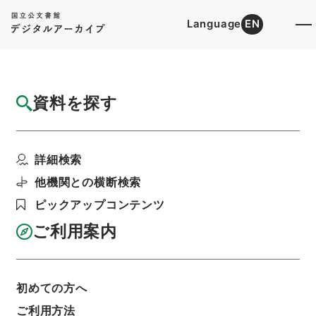
Language
EN
トップ
詳細検索[所蔵資料検索]
検索結果一覧
資料を探す
検索結果一覧
検索画面に戻る
詳細検索
資料群
:
内閣公文・行政一般・一般・声明、談話、祝
他機関との横断検索
詞等・Ｃ０６－４・第４巻
ピックアップコンテンツ
ご利用案内
当ページを全て選択/解除
検索結果を全て選択/解除
選択した資料をCSV出力
選択した資料を利用請求
初めての方へ
ご利用方法
表示数
表示順
表示スタイル