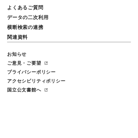
よくあるご質問
データの二次利用
45
1
~
45
件を表示
検索結果数
件
横断検索の連携
関連資料
利用請求CSV出力
No.
概要情報
画像等
1
お知らせ
簿冊
内閣公文・行政一般・一般・声明、談話、祝
ご意見・ご要望
詞等・Ｃ０６－４・第４巻
プライバシーポリシー
アクセシビリティポリシー
行政文書
＊内閣・総理府
太政官・内閣関係
内閣公文
行政一般
国立公文書館へ
[
請求番号
]
平１１総01744100
[
移管元機関等
]
＊内
閣・総理府
[
移管等年度
]
平成 11
[
作成・取得者
]
内
閣官房
[
年月日
]
昭和44年08月 - 昭和47年08月
[
媒
体の種別
]
紙
[
関連事項
]
<件名一覧があります>