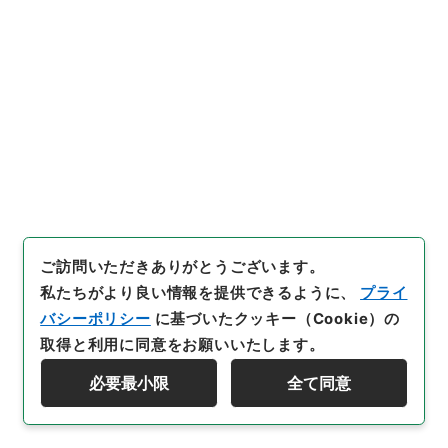
[
作成・取得者
]
内閣官房
[
年月日
]
昭和46年08月24日
[
媒体の種別
]
紙
[
文書番号
]
閣第１６９号
[
数量
]
1
[
関連事項
]
決裁
[
保存場所
]
本館-2E-015-00
[
利用制限の区分等
]
公開
閲覧
29
ご訪問いただきありがとうございます。
件名
内閣官房長官談話について
私たちがより良い情報を提供できるように、
プライ
バシーポリシー
に基づいたクッキー（Cookie）の
行政文書
＊内閣・総理府
太政官・内閣関係
取得と利用に同意をお願いいたします。
内閣公文
行政一般
内閣公文・行政一般・一般・声明、談話、祝詞等・Ｃ
必要最小限
全て同意
０６－４・第４巻
検索を絞り込む
[
請求番号
]
平１１総01744100
[
件名番号
]
028
[
移
管元機関等
]
＊内閣・総理府
[
移管等年度
]
平成 11