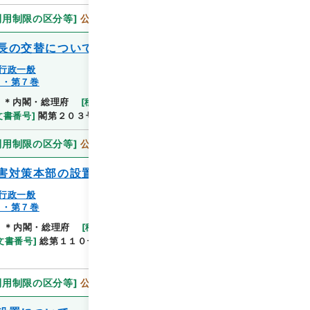
利用制限の区分等
]
公開
長の交替について
行政一般
７・第７巻
閲覧
]
＊内閣・総理府
[
移管等年度
]
平成 11
[
作成・取得
文書番号
]
閣第２０３号
[
数量
]
1
[
関連事項
]
供覧
利用制限の区分等
]
公開
害対策本部の設置について
行政一般
７・第７巻
]
＊内閣・総理府
[
移管等年度
]
平成 11
[
作成・取得
閲覧
文書番号
]
総第１１０号
[
数量
]
1
[
関連事項
]
閣議決
利用制限の区分等
]
公開