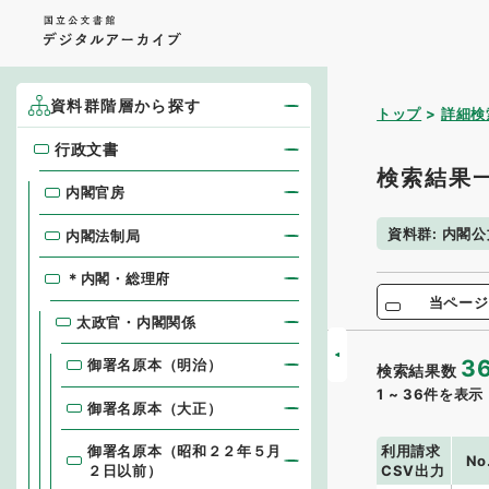
資料群階層から探す
トップ
詳細検
行政文書
行政文書
検索結果
内閣官房
資料群
:
内閣公
内閣法制局
＊内閣・総理府
当ページ
太政官・内閣関係
3
御署名原本（明治）
検索結果数
1
~
36
件を表示
御署名原本（大正）
利用請求
御署名原本（昭和２２年５月
No
CSV出力
２日以前）