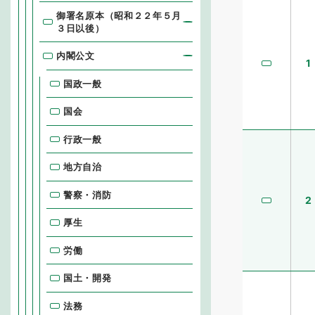
御署名原本（昭和２２年５月
３日以後）
内閣公文
1
国政一般
国会
行政一般
地方自治
警察・消防
2
厚生
労働
国土・開発
法務