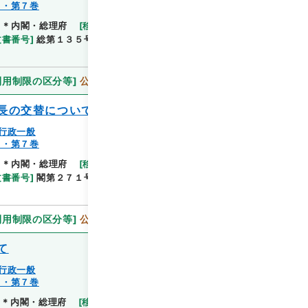
７・第７巻
＊内閣・総理府
[
移管等年度
]
平成 11
[
作成・取得
文書番号
]
総第１３５号
[
数量
]
1
[
関連事項
]
閣議決
利用制限の区分等
]
公開
長の交替について
行政一般
７・第７巻
＊内閣・総理府
[
移管等年度
]
平成 11
[
作成・取得
文書番号
]
閣第２７１号
[
数量
]
1
[
関連事項
]
供覧・
利用制限の区分等
]
公開
て
行政一般
７・第７巻
閲覧
＊内閣・総理府
[
移管等年度
]
平成 11
[
作成・取得