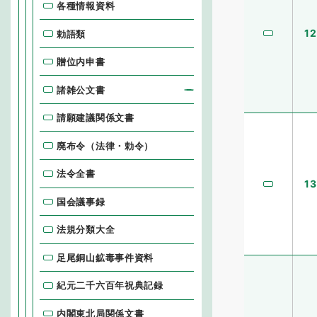
各種情報資料
12
勅語類
贈位内申書
諸雑公文書
請願建議関係文書
廃布令（法律・勅令）
法令全書
13
国会議事録
法規分類大全
足尾銅山鉱毒事件資料
紀元二千六百年祝典記録
内閣東北局関係文書