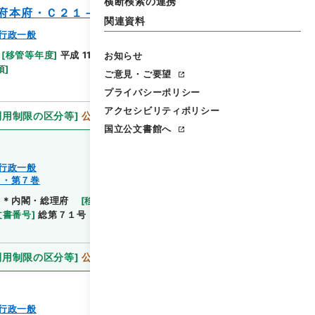
横断検索の連携
府本府・Ｃ２１－７・第７巻
関連資料
行政一般
[
移管等年度
]
平成 11
[
作成・取得者
]
内閣官房
[
年
お知らせ
閲覧
項
]
ご意見・ご要望
プライバシーポリシー
アクセシビリティポリシー
利用制限の区分等
]
公開
国立公文書館へ
行政一般
７・第７巻
＊内閣・総理府
[
移管等年度
]
平成 11
[
作成・取得
閲覧
文書番号
]
総第７１号
[
数量
]
1
[
関連事項
]
閣議決
利用制限の区分等
]
公開
行政一般