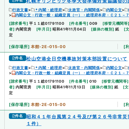
件名
札幌オリンピック冬季大会準備対策協議会の
行政文書
＊内閣・総理府
太政官・内閣関係
内閣公文
内閣公文・行政一般・組織定員（一）・総理府本府・Ｃ２１－
[
請求番号
]
平１１総01791100
[
件名番号
]
009
[
移管元機関等
者
]
内閣官房
[
年月日
]
昭和41年11月04日
[
媒体の種別
]
紙
[
定
[
保存場所
]
本館-2E-015-00
[
件名
松山空港全日空機事故対策本部設置について
行政文書
＊内閣・総理府
太政官・内閣関係
内閣公文
内閣公文・行政一般・組織定員（一）・総理府本府・Ｃ２１－
[
請求番号
]
平１１総01791100
[
件名番号
]
010
[
移管元機関等
]
者
]
内閣官房
[
年月日
]
昭和41年11月13日
[
媒体の種別
]
紙
[
文
定
[
保存場所
]
本館-2E-015-00
[
件名
昭和４１年台風第２４号及び第２６号非常災
１件）