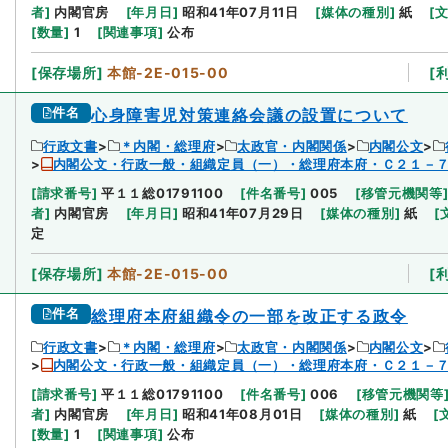
者
]
内閣官房
[
年月日
]
昭和41年07月11日
[
媒体の種別
]
紙
[
[
数量
]
1
[
関連事項
]
公布
[
保存場所
]
本館-2E-015-00
[
件名
心身障害児対策連絡会議の設置について
行政文書
＊内閣・総理府
太政官・内閣関係
内閣公文
内閣公文・行政一般・組織定員（一）・総理府本府・Ｃ２１－
[
請求番号
]
平１１総01791100
[
件名番号
]
005
[
移管元機関等
者
]
内閣官房
[
年月日
]
昭和41年07月29日
[
媒体の種別
]
紙
[
定
[
保存場所
]
本館-2E-015-00
[
件名
総理府本府組織令の一部を改正する政令
行政文書
＊内閣・総理府
太政官・内閣関係
内閣公文
内閣公文・行政一般・組織定員（一）・総理府本府・Ｃ２１－
[
請求番号
]
平１１総01791100
[
件名番号
]
006
[
移管元機関等
者
]
内閣官房
[
年月日
]
昭和41年08月01日
[
媒体の種別
]
紙
[
[
数量
]
1
[
関連事項
]
公布