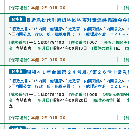
[
保存場所
]
本館-2E-015-00
[
件名
長野県松代町周辺地区地震対策連絡協議会会
行政文書
＊内閣・総理府
太政官・内閣関係
内閣公文
内閣公文・行政一般・組織定員（一）・総理府本府・Ｃ２１－
[
請求番号
]
平１１総01791100
[
件名番号
]
007
[
移管元機関等
者
]
内閣官房
[
年月日
]
昭和41年09月13日
[
媒体の種別
]
紙
[
[
保存場所
]
本館-2E-015-00
[
件名
昭和４１年台風第２４号及び第２６号非常災
行政文書
＊内閣・総理府
太政官・内閣関係
内閣公文
内閣公文・行政一般・組織定員（一）・総理府本府・Ｃ２１－
[
請求番号
]
平１１総01791100
[
件名番号
]
008
[
移管元機関等
者
]
内閣官房
[
年月日
]
昭和41年09月26日
[
媒体の種別
]
紙
[
定
[
保存場所
]
本館-2E-015-00
[