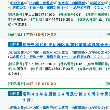
行政文書
＊内閣・総理府
太政官・内閣関係
内閣公文
内閣公文・行政一般・組織定員（一）・総理府本府・Ｃ２１－
[
請求番号
]
平１１総01791100
[
件名番号
]
011
[
移管元機関等
]
者
]
内閣官房
[
年月日
]
昭和41年12月20日
[
媒体の種別
]
紙
[
定・本文無し
[
保存場所
]
本館-2E-015-00
[
件名
長野県松代町周辺地区地震対策連絡協議会会
行政文書
＊内閣・総理府
太政官・内閣関係
内閣公文
内閣公文・行政一般・組織定員（一）・総理府本府・Ｃ２１－
[
請求番号
]
平１１総01791100
[
件名番号
]
012
[
移管元機関等
]
者
]
内閣官房
[
年月日
]
昭和41年12月23日
[
媒体の種別
]
紙
[
本文無し
[
保存場所
]
本館-2E-015-00
[
件名
昭和４１年台風第２４号及び第２６号非常災
１件）
行政文書
＊内閣・総理府
太政官・内閣関係
内閣公文