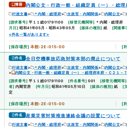
簿冊
内閣公文・行政一般・組織定員（一）・総理
行政文書
＊内閣・総理府
太政官・内閣関係
内閣公文
[
請求番号
]
平１１総01791100
[
移管元機関等
]
＊内閣・総理府
月日
]
昭和41年05月 - 昭和43年05月
[
媒体の種別
]
紙
[
関連事
<件名一覧があります>
[
保存場所
]
本館-2E-015-00
[
件名
全日空機事故応急対策本部の廃止について
行政文書
＊内閣・総理府
太政官・内閣関係
内閣公文
内閣公文・行政一般・組織定員（一）・総理府本府・Ｃ２１－
[
請求番号
]
平１１総01791100
[
件名番号
]
001
[
移管元機関等
]
者
]
内閣官房
[
年月日
]
昭和41年05月10日
[
媒体の種別
]
紙
[
定
[
保存場所
]
本館-2E-015-00
[
件名
産業災害対策推進連絡会議の設置について
行政文書
＊内閣・総理府
太政官・内閣関係
内閣公文