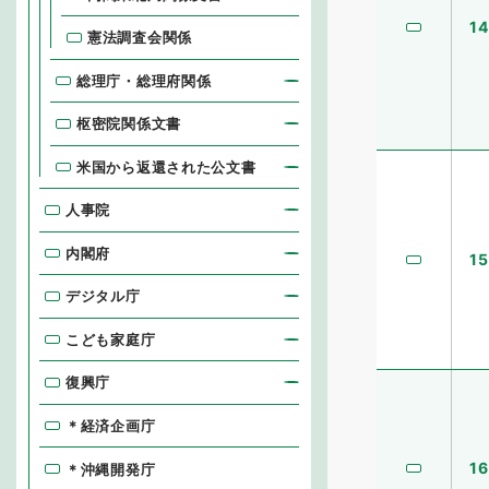
14
憲法調査会関係
総理庁・総理府関係
枢密院関係文書
米国から返還された公文書
人事院
内閣府
15
デジタル庁
こども家庭庁
復興庁
＊経済企画庁
16
＊沖縄開発庁