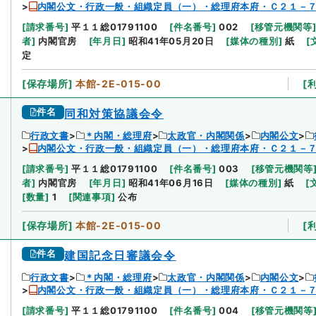
内閣公文・行政一般・組織定員（一）・総理府本府・Ｃ２１－
[
請求番号
]
平１１総01791100
[
件名番号
]
002
[
移管元機関等
者
]
内閣官房
[
年月日
]
昭和41年05月20日
[
媒体の種別
]
紙
[
定
[
保存場所
]
本館-2E-015-00
[
件名
同和対策協議会令
行政文書
＊内閣・総理府
太政官・内閣関係
内閣公文
内閣公文・行政一般・組織定員（一）・総理府本府・Ｃ２１－
[
請求番号
]
平１１総01791100
[
件名番号
]
003
[
移管元機関等
者
]
内閣官房
[
年月日
]
昭和41年06月16日
[
媒体の種別
]
紙
[
[
数量
]
1
[
関連事項
]
公布
[
保存場所
]
本館-2E-015-00
[
件名
建国記念日審議会令
行政文書
＊内閣・総理府
太政官・内閣関係
内閣公文
内閣公文・行政一般・組織定員（一）・総理府本府・Ｃ２１－
[
請求番号
]
平１１総01791100
[
件名番号
]
004
[
移管元機関等