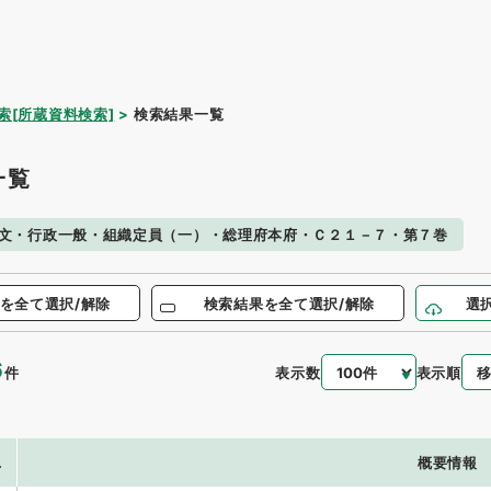
索[所蔵資料検索]
検索結果一覧
一覧
文・行政一般・組織定員（一）・総理府本府・Ｃ２１－７・第７巻
を全て選択/解除
検索結果を全て選択/解除
選
6
表示数
表示順
件
.
概要情報