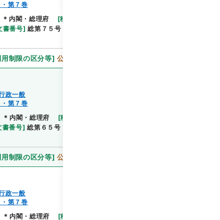
７・第７巻
]
＊内閣・総理府
[
移管等年度
]
平成 11
[
作成・取得
閲覧
文書番号
]
総第７５号
[
数量
]
1
[
関連事項
]
閣議決
利用制限の区分等
]
公開
行政一般
７・第７巻
]
＊内閣・総理府
[
移管等年度
]
平成 11
[
作成・取得
閲覧
文書番号
]
総第６５号
[
法令番号
]
政令第１８９号
利用制限の区分等
]
公開
行政一般
７・第７巻
]
＊内閣・総理府
[
移管等年度
]
平成 11
[
作成・取得
閲覧