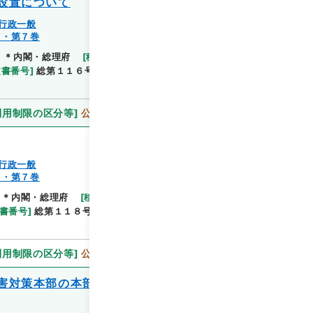
設置について
行政一般
７・第７巻
]
＊内閣・総理府
[
移管等年度
]
平成 11
[
作成・取得
閲覧
文書番号
]
総第１１６号
[
数量
]
1
[
関連事項
]
閣議決
利用制限の区分等
]
公開
行政一般
７・第７巻
＊内閣・総理府
[
移管等年度
]
平成 11
[
作成・取得
閲覧
書番号
]
総第１１８号
[
数量
]
1
[
関連事項
]
閣議決
利用制限の区分等
]
公開
害対策本部の本部長の交替等について（外