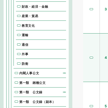
財政・経済・金融
3
産業・貿易
教育文化
運輸
通信
外事
4
防衛
内閣人事公文
第一類 雑種公文
第一類 公文録
第一類 公文録（副本）
5