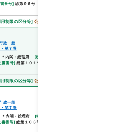
文書番号
]
総第９６号
[
法令番号
]
政令第２４６号
利用制限の区分等
]
公開
行政一般
７・第７巻
]
＊内閣・総理府
[
移管等年度
]
平成 11
[
作成・取得
閲覧
文書番号
]
総第１０１号
[
数量
]
1
[
関連事項
]
閣議決
利用制限の区分等
]
公開
行政一般
７・第７巻
]
＊内閣・総理府
[
移管等年度
]
平成 11
[
作成・取得
閲覧
文書番号
]
総第１０３号
[
法令番号
]
政令第２７４号