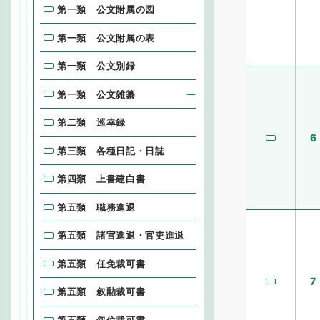
第一類 公文附属の図
第一類 公文附属の表
第一類 公文別録
第一類 公文雑纂
第二類 巡幸録
6
第三類 各種日記・日誌
第四類 上書建白書
第五類 職務進退
第五類 諸官進退・官吏進退
第五類 任免裁可書
7
第五類 叙勲裁可書
第五類 叙位裁可書