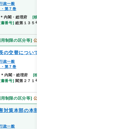
行政一般
７・第７巻
閲覧
＊内閣・総理府
[
移管等年度
]
平成 11
[
作成・取得
文書番号
]
総第１３５号
[
数量
]
1
[
関連事項
]
閣議決
利用制限の区分等
]
公開
長の交替について
行政一般
７・第７巻
＊内閣・総理府
[
移管等年度
]
平成 11
[
作成・取得
閲覧
文書番号
]
閣第２７１号
[
数量
]
1
[
関連事項
]
供覧・
利用制限の区分等
]
公開
害対策本部の本部長の交替等について（外
行政一般