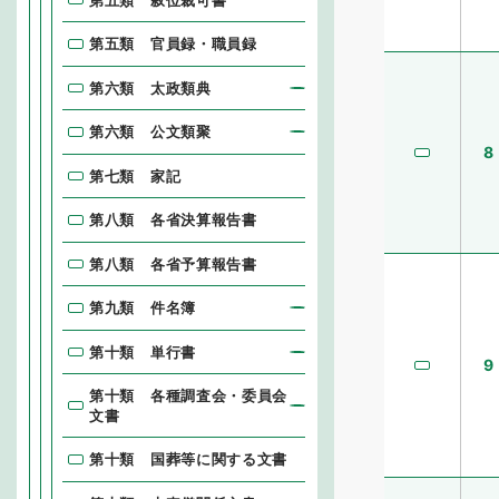
第五類 官員録・職員録
第六類 太政類典
第六類 公文類聚
8
第七類 家記
第八類 各省決算報告書
第八類 各省予算報告書
第九類 件名簿
第十類 単行書
9
第十類 各種調査会・委員会
文書
第十類 国葬等に関する文書