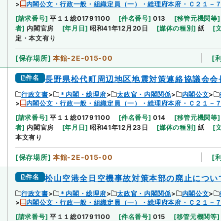
内閣公文・行政一般・組織定員（一）・総理府本府・Ｃ２１－
[
請求番号
]
平１１総01791100
[
件名番号
]
013
[
移管元機関等
]
者
]
内閣官房
[
年月日
]
昭和41年12月20日
[
媒体の種別
]
紙
[
定・本文有り
[
保存場所
]
本館-2E-015-00
[
件名
長野県松代町周辺地区地震対策連絡協議会会
行政文書
＊内閣・総理府
太政官・内閣関係
内閣公文
内閣公文・行政一般・組織定員（一）・総理府本府・Ｃ２１－
[
請求番号
]
平１１総01791100
[
件名番号
]
014
[
移管元機関等
]
者
]
内閣官房
[
年月日
]
昭和41年12月23日
[
媒体の種別
]
紙
[
本文有り
[
保存場所
]
本館-2E-015-00
[
件名
松山空港全日空機事故対策本部の廃止につい
行政文書
＊内閣・総理府
太政官・内閣関係
内閣公文
内閣公文・行政一般・組織定員（一）・総理府本府・Ｃ２１－
[
請求番号
]
平１１総01791100
[
件名番号
]
015
[
移管元機関等
]