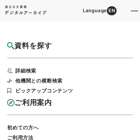
Language
EN
トップ
詳細検索[所蔵資料検索]
検索結果一覧
資料を探す
検索結果一覧
検索画面に戻る
詳細検索
資料群
:
内閣公文・行政一般・行政運営・各種会議・
他機関との横断検索
Ｃ１７－２・第２巻
ピックアップコンテンツ
ご利用案内
当ページを全て選択/解除
検索結果を全て選択/解除
選択した資料をCSV出力
選択した資料を利用請求
初めての方へ
ご利用方法
表示数
表示順
表示スタイル