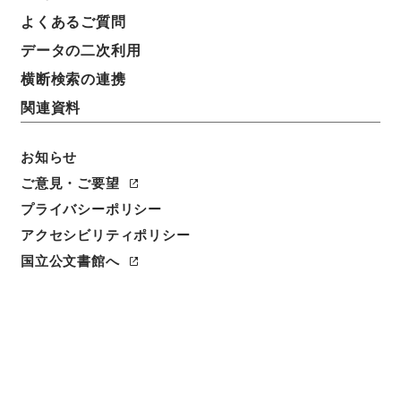
よくあるご質問
データの二次利用
2
1
~
2
件を表示
検索結果数
件
横断検索の連携
関連資料
利用請求CSV出力
No.
概要情報
画像等
1
お知らせ
簿冊
内閣公文・行政一般・行政運営・各種会議・
ご意見・ご要望
Ｃ１７－２・第２巻
プライバシーポリシー
アクセシビリティポリシー
行政文書
＊内閣・総理府
太政官・内閣関係
内閣公文
行政一般
国立公文書館へ
[
請求番号
]
平１１総01779100
[
移管元機関等
]
＊内
閣・総理府
[
移管等年度
]
平成 11
[
作成・取得者
]
内
閣官房
[
年月日
]
昭和34年12月 - 昭和34年12月
[
媒
体の種別
]
紙
[
関連事項
]
平１１総01778100からの続
き
<件名一覧があります>