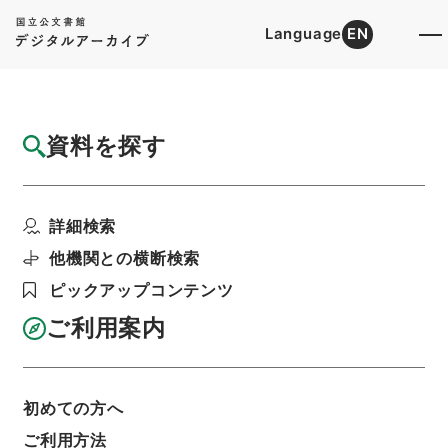
Language
EN
トップ
詳細検索[所蔵資料検索]
検索結果一覧
資料を探す
検索結果一覧
検索画面に戻る
詳細検索
資料群
:
内閣公文・行政一般・行政運営・各種会議・
他機関との横断検索
Ｃ１７－３・第３巻
ピックアップコンテンツ
ご利用案内
当ページを全て選択/解除
検索結果を全て選択/解除
選択した資料をCSV出力
選択した資料を利用請求
初めての方へ
ご利用方法
表示数
表示順
表示スタイル