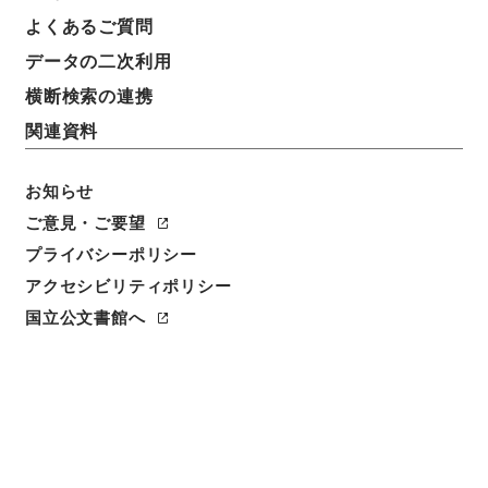
よくあるご質問
データの二次利用
18
1
~
18
件を表示
検索結果数
件
横断検索の連携
関連資料
利用請求CSV出力
No.
概要情報
画像等
1
お知らせ
簿冊
内閣公文・行政一般・行政運営・各種会議・
ご意見・ご要望
Ｃ１７－３・第３巻
プライバシーポリシー
アクセシビリティポリシー
行政文書
＊内閣・総理府
太政官・内閣関係
内閣公文
行政一般
国立公文書館へ
[
請求番号
]
平１１総01780100
[
移管元機関等
]
＊内
閣・総理府
[
移管等年度
]
平成 11
[
作成・取得者
]
内
閣官房
[
年月日
]
昭和36年06月 - 昭和50年08月
[
媒
体の種別
]
紙
[
関連事項
]
<件名一覧があります>