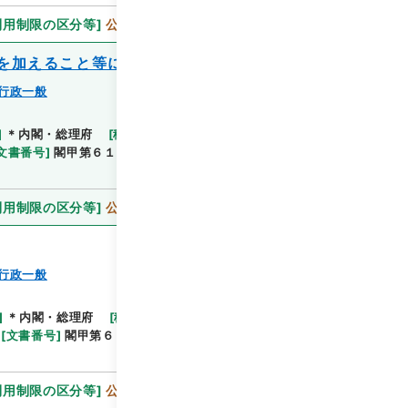
利用制限の区分等
]
公開
を加えること等について
行政一般
]
＊内閣・総理府
[
移管等年度
]
平成 11
[
作成・取得
閲覧
文書番号
]
閣甲第６１号
[
数量
]
1
[
関連事項
]
閣議決
利用制限の区分等
]
公開
行政一般
]
＊内閣・総理府
[
移管等年度
]
平成 11
[
作成・取
閲覧
[
文書番号
]
閣甲第６３号
[
数量
]
1
[
関連事項
]
決定
利用制限の区分等
]
公開