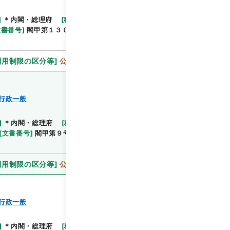
]
＊内閣・総理府
[
移管等年度
]
平成 11
[
作成・取得
閲覧
文書番号
]
閣甲第１３０号
[
数量
]
1
[
関連事項
]
決
利用制限の区分等
]
公開
行政一般
]
＊内閣・総理府
[
移管等年度
]
平成 11
[
作成・取
閲覧
[
文書番号
]
閣甲第９号
[
数量
]
1
[
関連事項
]
決定通
利用制限の区分等
]
公開
行政一般
]
＊内閣・総理府
[
移管等年度
]
平成 11
[
作成・取
閲覧