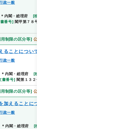
行政一般
＊内閣・総理府
[
移管等年度
]
平成 11
[
作成・取得
閲覧
文書番号
]
閣甲第７８号
[
数量
]
1
[
関連事項
]
決定通
利用制限の区分等
]
公開
えることについて
行政一般
閲覧
＊内閣・総理府
[
移管等年度
]
平成 11
[
作成・取得
文書番号
]
閣第１３２号
[
数量
]
1
[
関連事項
]
通知
利用制限の区分等
]
公開
を加えることについて
行政一般
]
＊内閣・総理府
[
移管等年度
]
平成 11
[
作成・取得
閲覧