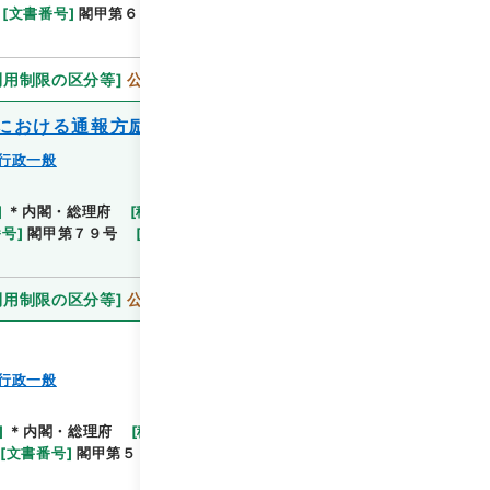
[
文書番号
]
閣甲第６４号
[
数量
]
1
[
関連事項
]
決定
利用制限の区分等
]
公開
における通報方励行について
行政一般
]
＊内閣・総理府
[
移管等年度
]
平成 11
[
作成・取得
閲覧
番号
]
閣甲第７９号
[
数量
]
1
[
関連事項
]
決定昭３
利用制限の区分等
]
公開
行政一般
]
＊内閣・総理府
[
移管等年度
]
平成 11
[
作成・取
閲覧
[
文書番号
]
閣甲第５６号
[
数量
]
1
[
関連事項
]
通