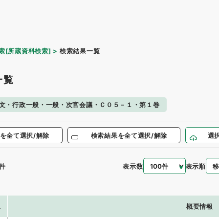
索[所蔵資料検索]
検索結果一覧
一覧
文・行政一般・一般・次官会議・Ｃ０５－１・第１巻
を全て選択/解除
検索結果を全て選択/解除
選
表示数
表示順
件
.
概要情報