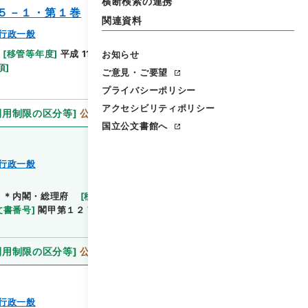
横断検索の連携
５－１・第１巻
関連資料
行政一般
[
移管等年度
]
平成 11
[
作成・取得者
]
内閣官房
[
年
お知らせ
閲覧
項
]
ご意見・ご要望
プライバシーポリシー
アクセシビリティポリシー
利用制限の区分等
]
公開
国立公文書館へ
行政一般
]
＊内閣・総理府
[
移管等年度
]
平成 11
[
作成・取得
閲覧
文書番号
]
閣甲第１２７号
[
数量
]
1
[
関連事項
]
決
利用制限の区分等
]
公開
行政一般