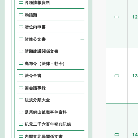
各種情報資料
勅語類
12
贈位内申書
諸雑公文書
請願建議関係文書
廃布令（法律・勅令）
法令全書
13
国会議事録
法規分類大全
足尾銅山鉱毒事件資料
紀元二千六百年祝典記録
14
内閣東北局関係文書