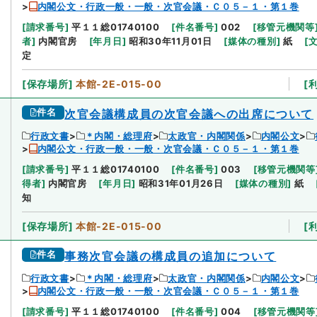
内閣公文・行政一般・一般・次官会議・Ｃ０５－１・第１巻
[
請求番号
]
平１１総01740100
[
件名番号
]
002
[
移管元機関等
者
]
内閣官房
[
年月日
]
昭和30年11月01日
[
媒体の種別
]
紙
[
定
[
保存場所
]
本館-2E-015-00
[
件名
次官会議構成員の次官会議への出席について
行政文書
＊内閣・総理府
太政官・内閣関係
内閣公文
内閣公文・行政一般・一般・次官会議・Ｃ０５－１・第１巻
[
請求番号
]
平１１総01740100
[
件名番号
]
003
[
移管元機関等
得者
]
内閣官房
[
年月日
]
昭和31年01月26日
[
媒体の種別
]
紙
知
[
保存場所
]
本館-2E-015-00
[
件名
事務次官会議の構成員の追加について
行政文書
＊内閣・総理府
太政官・内閣関係
内閣公文
内閣公文・行政一般・一般・次官会議・Ｃ０５－１・第１巻
[
請求番号
]
平１１総01740100
[
件名番号
]
004
[
移管元機関等