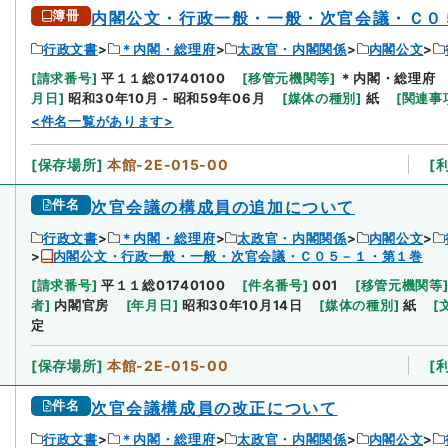
簿冊
内閣公文・行政一般・一般・次官会議・Ｃ０
行政文書
＊内閣・総理府
太政官・内閣関係
内閣公文
[
請求番号
]
平１１総01740100
[
移管元機関等
]
＊内閣・総理府
月日
]
昭和30年10月 - 昭和59年06月
[
媒体の種別
]
紙
[
関連事
<件名一覧があります>
[
保存場所
]
本館-2E-015-00
[
件名
次官会議の構成員の追加について
行政文書
＊内閣・総理府
太政官・内閣関係
内閣公文
内閣公文・行政一般・一般・次官会議・Ｃ０５－１・第１巻
[
請求番号
]
平１１総01740100
[
件名番号
]
001
[
移管元機関等
者
]
内閣官房
[
年月日
]
昭和30年10月14日
[
媒体の種別
]
紙
[
定
[
保存場所
]
本館-2E-015-00
[
件名
次官会議構成員の改正について
行政文書
＊内閣・総理府
太政官・内閣関係
内閣公文