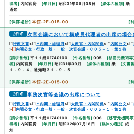
得者
]
内閣官房
[
年月日
]
昭和31年06月08日
[
媒体の種別
]
紙
通知
[
保存場所
]
本館-2E-015-00
[
件名
次官会議において構成員代理者の出席の場合
行政文書
＊内閣・総理府
太政官・内閣関係
内閣公文
内閣公文・行政一般・一般・次官会議・Ｃ０５－１・第１巻
[
請求番号
]
平１１総01740100
[
件名番号
]
005
[
移管元機関等
者
]
内閣官房
[
年月日
]
昭和31年09月
[
媒体の種別
]
紙
[
文書
１．９．４、通知昭３１．９．５
[
保存場所
]
本館-2E-015-00
[
件名
事務次官等会議の出席について
行政文書
＊内閣・総理府
太政官・内閣関係
内閣公文
内閣公文・行政一般・一般・次官会議・Ｃ０５－１・第１巻
[
請求番号
]
平１１総01740100
[
件名番号
]
006
[
移管元機関等
得者
]
内閣官房
[
年月日
]
昭和32年07月18日
[
媒体の種別
]
紙
知