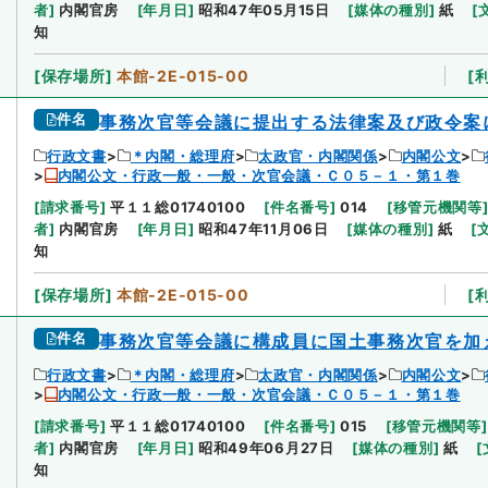
者
]
内閣官房
[
年月日
]
昭和47年05月15日
[
媒体の種別
]
紙
[
知
[
保存場所
]
本館-2E-015-00
[
件名
事務次官等会議に提出する法律案及び政令案
行政文書
＊内閣・総理府
太政官・内閣関係
内閣公文
内閣公文・行政一般・一般・次官会議・Ｃ０５－１・第１巻
[
請求番号
]
平１１総01740100
[
件名番号
]
014
[
移管元機関等
者
]
内閣官房
[
年月日
]
昭和47年11月06日
[
媒体の種別
]
紙
[
知
[
保存場所
]
本館-2E-015-00
[
件名
事務次官等会議に構成員に国土事務次官を加
行政文書
＊内閣・総理府
太政官・内閣関係
内閣公文
内閣公文・行政一般・一般・次官会議・Ｃ０５－１・第１巻
[
請求番号
]
平１１総01740100
[
件名番号
]
015
[
移管元機関等
]
者
]
内閣官房
[
年月日
]
昭和49年06月27日
[
媒体の種別
]
紙
[
知