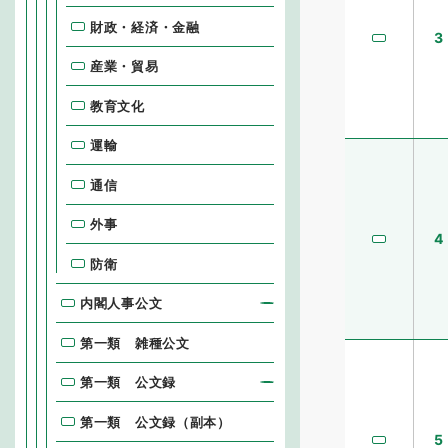
財政・経済・金融
3
産業・貿易
教育文化
運輸
通信
外事
4
防衛
内閣人事公文
第一類 雑種公文
第一類 公文録
第一類 公文録（副本）
5