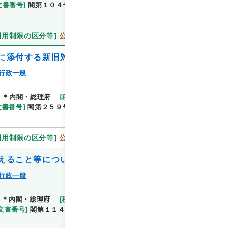
文書番号
]
閣第１０４号
[
数量
]
1
[
関連事項
]
決裁通
利用制限の区分等
]
公開
に添付する新旧対照の記載方法について
行政一般
]
＊内閣・総理府
[
移管等年度
]
平成 11
[
作成・取得
閲覧
文書番号
]
閣第２５９号
[
数量
]
1
[
関連事項
]
決裁通
利用制限の区分等
]
公開
えること等について
行政一般
＊内閣・総理府
[
移管等年度
]
平成 11
[
作成・取得
閲覧
文書番号
]
閣第１１４号
[
数量
]
1
[
関連事項
]
決裁通