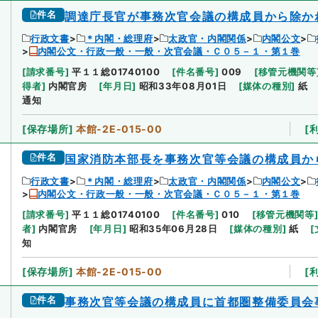
件名
調達庁長官が事務次官会議の構成員から除か
行政文書
＊内閣・総理府
太政官・内閣関係
内閣公文
内閣公文・行政一般・一般・次官会議・Ｃ０５－１・第１巻
[
請求番号
]
平１１総01740100
[
件名番号
]
009
[
移管元機関等
得者
]
内閣官房
[
年月日
]
昭和33年08月01日
[
媒体の種別
]
紙
通知
[
保存場所
]
本館-2E-015-00
[
件名
国家消防本部長を事務次官等会議の構成員か
行政文書
＊内閣・総理府
太政官・内閣関係
内閣公文
内閣公文・行政一般・一般・次官会議・Ｃ０５－１・第１巻
[
請求番号
]
平１１総01740100
[
件名番号
]
010
[
移管元機関等
者
]
内閣官房
[
年月日
]
昭和35年06月28日
[
媒体の種別
]
紙
[
知
[
保存場所
]
本館-2E-015-00
[
件名
事務次官等会議の構成員に首都圏整備委員会