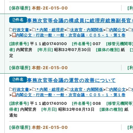
[
保存場所
]
本館-2E-015-00
[
件名
事務次官等会議の構成員に総理府総務副長官
行政文書
＊内閣・総理府
太政官・内閣関係
内閣公文
内閣公文・行政一般・一般・次官会議・Ｃ０５－１・第１巻
[
請求番号
]
平１１総01740100
[
件名番号
]
007
[
移管元機関等
者
]
内閣官房
[
年月日
]
昭和32年07月30日
[
媒体の種別
]
紙
[
定
[
保存場所
]
本館-2E-015-00
[
件名
事務次官等会議の運営の改善について
行政文書
＊内閣・総理府
太政官・内閣関係
内閣公文
内閣公文・行政一般・一般・次官会議・Ｃ０５－１・第１巻
[
請求番号
]
平１１総01740100
[
件名番号
]
008
[
移管元機関等
得者
]
内閣官房
[
年月日
]
昭和32年08月13日
[
媒体の種別
]
紙
通知
[
保存場所
]
本館-2E-015-00
[