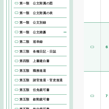
第一類 公文附属の図
第一類 公文附属の表
第一類 公文別録
第一類 公文雑纂
第二類 巡幸録
6
第三類 各種日記・日誌
第四類 上書建白書
第五類 職務進退
第五類 諸官進退・官吏進退
第五類 任免裁可書
7
第五類 叙勲裁可書
第五類 叙位裁可書