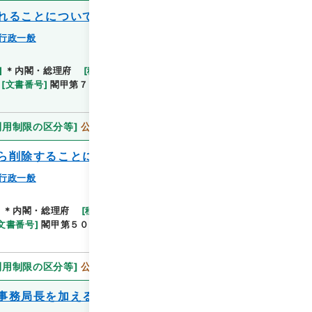
れることについて
行政一般
]
＊内閣・総理府
[
移管等年度
]
平成 11
[
作成・取
閲覧
[
文書番号
]
閣甲第７５号
[
数量
]
1
[
関連事項
]
決定
利用制限の区分等
]
公開
ら削除することについて
行政一般
]
＊内閣・総理府
[
移管等年度
]
平成 11
[
作成・取得
閲覧
文書番号
]
閣甲第５０号
[
数量
]
1
[
関連事項
]
決定通
利用制限の区分等
]
公開
事務局長を加えることについて