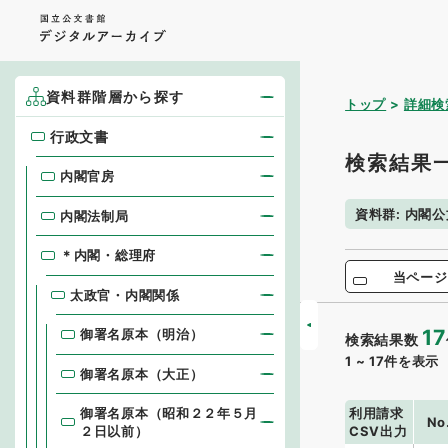
資料群階層から探す
トップ
詳細検
行政文書
行政文書
検索結果
内閣官房
資料群
:
内閣公
内閣法制局
＊内閣・総理府
当ページ
太政官・内閣関係
17
御署名原本（明治）
検索結果数
1
~
17
件を表示
御署名原本（大正）
利用請求
御署名原本（昭和２２年５月
No
CSV出力
２日以前）