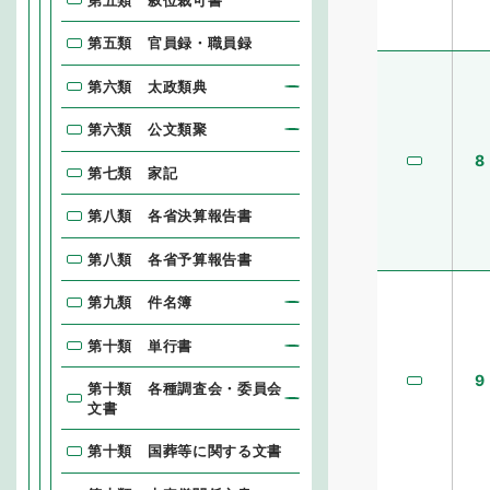
第五類 官員録・職員録
第六類 太政類典
第六類 公文類聚
8
第七類 家記
第八類 各省決算報告書
第八類 各省予算報告書
第九類 件名簿
第十類 単行書
9
第十類 各種調査会・委員会
文書
第十類 国葬等に関する文書