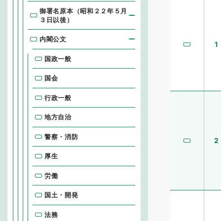
御署名原本（昭和２２年５月
３日以後）
内閣公文
1
国政一般
国会
行政一般
地方自治
警察・消防
2
厚生
労働
国土・開発
法務