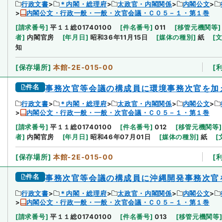
行政文書
＊内閣・総理府
太政官・内閣関係
内閣公文
内閣公文・行政一般・一般・次官会議・Ｃ０５－１・第１巻
[
請求番号
]
平１１総01740100
[
件名番号
]
011
[
移管元機関等
]
者
]
内閣官房
[
年月日
]
昭和36年11月15日
[
媒体の種別
]
紙
[
知
[
保存場所
]
本館-2E-015-00
[
件名
事務次官等会議の構成員に環境事務次官を加
行政文書
＊内閣・総理府
太政官・内閣関係
内閣公文
内閣公文・行政一般・一般・次官会議・Ｃ０５－１・第１巻
[
請求番号
]
平１１総01740100
[
件名番号
]
012
[
移管元機関等
]
者
]
内閣官房
[
年月日
]
昭和46年07月01日
[
媒体の種別
]
紙
[
[
保存場所
]
本館-2E-015-00
[
件名
事務次官等会議の構成員に沖縄開発事務次官
行政文書
＊内閣・総理府
太政官・内閣関係
内閣公文
内閣公文・行政一般・一般・次官会議・Ｃ０５－１・第１巻
[
請求番号
]
平１１総01740100
[
件名番号
]
013
[
移管元機関等