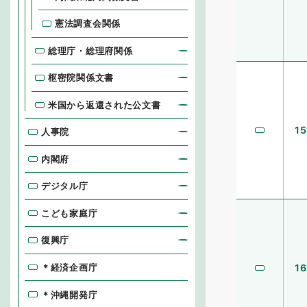
憲法調査会関係
総理庁・総理府関係
枢密院関係文書
米国から返還された公文書
15
人事院
内閣府
デジタル庁
こども家庭庁
復興庁
＊経済企画庁
16
＊沖縄開発庁