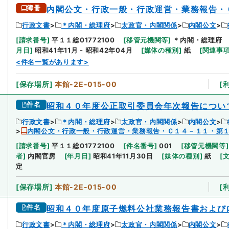
簿冊
内閣公文・行政一般・行政運営・業務報告・
行政文書
＊内閣・総理府
太政官・内閣関係
内閣公文
[
請求番号
]
平１１総01772100
[
移管元機関等
]
＊内閣・総理府
月日
]
昭和41年11月 - 昭和42年04月
[
媒体の種別
]
紙
[
関連事
<件名一覧があります>
[
保存場所
]
本館-2E-015-00
[
件名
昭和４０年度公正取引委員会年次報告につい
行政文書
＊内閣・総理府
太政官・内閣関係
内閣公文
内閣公文・行政一般・行政運営・業務報告・Ｃ１４－１１・第
[
請求番号
]
平１１総01772100
[
件名番号
]
001
[
移管元機関等
]
者
]
内閣官房
[
年月日
]
昭和41年11月30日
[
媒体の種別
]
紙
[
定
[
保存場所
]
本館-2E-015-00
[
件名
昭和４０年度原子燃料公社業務報告書および
行政文書
＊内閣・総理府
太政官・内閣関係
内閣公文