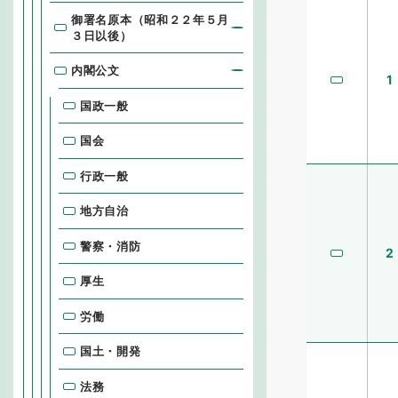
御署名原本（昭和２２年５月
３日以後）
内閣公文
1
国政一般
国会
行政一般
地方自治
警察・消防
2
厚生
労働
国土・開発
法務