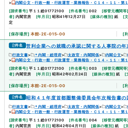
内閣公文・行政一般・行政運営・業務報告・Ｃ１４－１１・第
[
請求番号
]
平１１総01772100
[
件名番号
]
002
[
移管元機関等
者
]
内閣官房
[
年月日
]
昭和41年12月27日
[
媒体の種別
]
紙
[
定
[
保存場所
]
本館-2E-015-00
[
件名
営利企業への就職の承認に関する人事院の年
行政文書
＊内閣・総理府
太政官・内閣関係
内閣公文
内閣公文・行政一般・行政運営・業務報告・Ｃ１４－１１・第
[
請求番号
]
平１１総01772100
[
件名番号
]
003
[
移管元機関等
者
]
内閣官房
[
年月日
]
昭和42年02月24日
[
媒体の種別
]
紙
[
[
保存場所
]
本館-2E-015-00
[
件名
昭和４１年度首都圏整備委員会年次報告書の
行政文書
＊内閣・総理府
太政官・内閣関係
内閣公文
内閣公文・行政一般・行政運営・業務報告・Ｃ１４－１１・第
[
請求番号
]
平１１総01772100
[
件名番号
]
004
[
移管元機関等
者
]
内閣官房
[
年月日
]
昭和42年04月11日
[
媒体の種別
]
紙
[