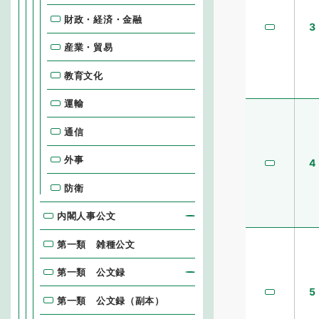
財政・経済・金融
3
産業・貿易
教育文化
運輸
通信
外事
4
防衛
内閣人事公文
第一類 雑種公文
第一類 公文録
5
第一類 公文録（副本）