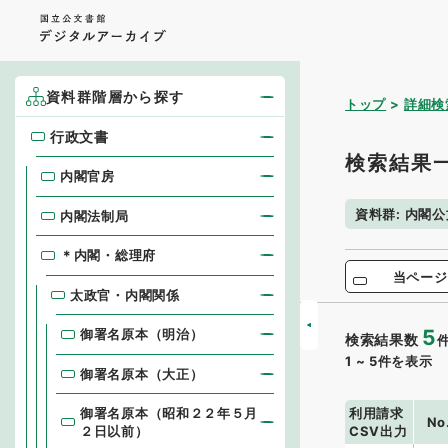
資料群階層から探す
トップ
詳細検
行政文書
行政文書
検索結果
内閣官房
資料群
:
内閣公
内閣法制局
＊内閣・総理府
当ページ
太政官・内閣関係
5
御署名原本（明治）
検索結果数
1
~
5
件を表示
御署名原本（大正）
利用請求
御署名原本（昭和２２年５月
No
CSV出力
２日以前）