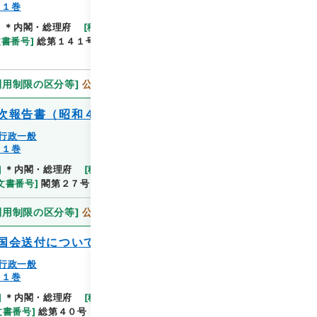
１１巻
]
＊内閣・総理府
[
移管等年度
]
平成 11
[
作成・取得
閲覧
文書番号
]
総第１４１号
[
数量
]
1
[
関連事項
]
閣議決
利用制限の区分等
]
公開
次報告書（昭和４１年）について
行政一般
１１巻
閲覧
]
＊内閣・総理府
[
移管等年度
]
平成 11
[
作成・取得
文書番号
]
閣第２７号
[
数量
]
1
[
関連事項
]
報告
利用制限の区分等
]
公開
国会送付について
行政一般
１１巻
閲覧
]
＊内閣・総理府
[
移管等年度
]
平成 11
[
作成・取得
文書番号
]
総第４０号
[
数量
]
1
[
関連事項
]
送付