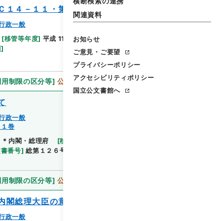
横断検索の連携
Ｃ１４－１１・第１１巻
関連資料
行政一般
[
移管等年度
]
平成 11
[
作成・取得者
]
内閣官房
[
年
お知らせ
閲覧
項
]
ご意見・ご要望
プライバシーポリシー
アクセシビリティポリシー
利用制限の区分等
]
公開
国立公文書館へ
て
行政一般
１１巻
＊内閣・総理府
[
移管等年度
]
平成 11
[
作成・取得
閲覧
文書番号
]
総第１２６号
[
数量
]
1
[
関連事項
]
閣議決
利用制限の区分等
]
公開
内閣総理大臣の意見書の国会送付について
行政一般