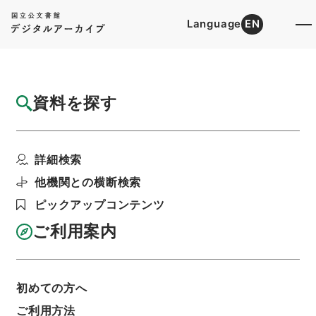
Language
EN
トップ
詳細検索[所蔵資料検索]
検索結果一覧
資料を探す
検索結果一覧
検索画面に戻る
詳細検索
資料群
:
内閣公文・行政一般・一般・内閣・Ｃ０１－
他機関との横断検索
１・第１巻
ピックアップコンテンツ
ご利用案内
当ページを全て選択/解除
検索結果を全て選択/解除
選択した資料をCSV出力
選択した資料を利用請求
初めての方へ
ご利用方法
表示数
表示順
表示スタイル