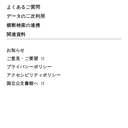
よくあるご質問
データの二次利用
18
1
~
18
件を表示
検索結果数
件
横断検索の連携
関連資料
利用請求CSV出力
No.
概要情報
画像等
1
お知らせ
簿冊
内閣公文・行政一般・一般・内閣・Ｃ０１－
ご意見・ご要望
１・第１巻
プライバシーポリシー
アクセシビリティポリシー
行政文書
＊内閣・総理府
太政官・内閣関係
内閣公文
行政一般
国立公文書館へ
[
請求番号
]
平１１総01731100
[
移管元機関等
]
＊内
閣・総理府
[
移管等年度
]
平成 11
[
作成・取得者
]
内
閣官房
[
年月日
]
昭和30年03月 - 昭和35年12月
[
媒
体の種別
]
紙
[
関連事項
]
<件名一覧があります>